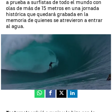
a prueba a surfistas de todo el mundo con
olas de más de 15 metros en una jornada
histórica que quedará grabada en la
memoria de quienes se atrevieron a entrar
al agua.
Teahupo'o en código rojo: un día épico de surf en las olas más
temidas del planeta
Maider Mantecón
Publicado:
17 de agosto de 2025, 21:45
Whatsapp
Facebook
X
Linkedin