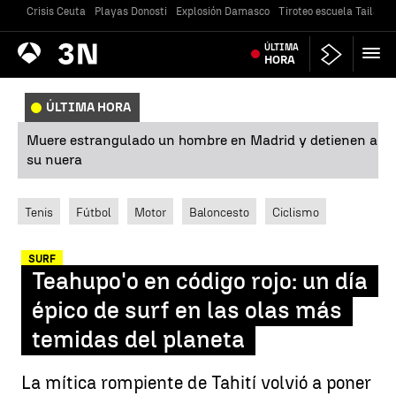
Crisis Ceuta
Playas Donosti
Explosión Damasco
Tiroteo escuela Tailandi
Antena
ÚLTIMA
Noticias
3
HORA
ÚLTIMA HORA
Muere estrangulado un hombre en Madrid y detienen a
su nuera
Tenis
Fútbol
Motor
Baloncesto
Ciclismo
SURF
Teahupo'o en código rojo: un día
épico de surf en las olas más
temidas del planeta
La mítica rompiente de Tahití volvió a poner