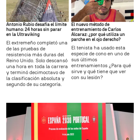
Ultraviking
Tenis
Antonio Rubio desafía el límite
El nuevo método de
humano: 24 horas sin parar
entrenamiento de Carlos
en la Ultraviking
Alcaraz: ¿por qué utiliza un
parche en el ojo derecho?
El extremeño completó una
El tenista ha usado esta
de las pruebas de
especie de cono en uno de
resistencia más duras del
sus últimos
Reino Unido. Solo descansó
entrenamientos ¿Para qué
una hora en toda la carrera
sirve y qué tiene que ver
y terminó decimoctavo de
con su lesión?
la clasificación absoluta y
segundo de su categoría.