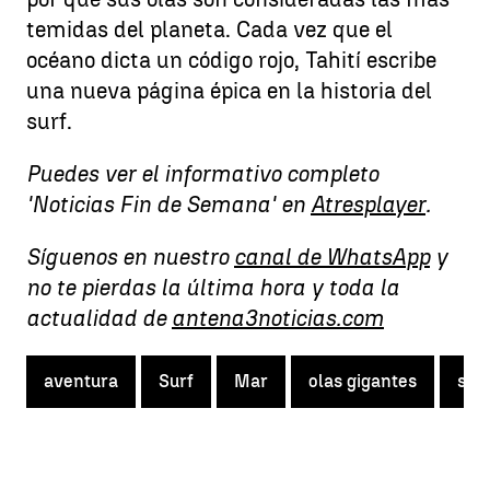
temidas del planeta. Cada vez que el
océano dicta un código rojo, Tahití escribe
una nueva página épica en la historia del
surf.
Puedes ver el informativo completo
'Noticias Fin de Semana' en
Atresplayer
.
Síguenos en nuestro
canal de WhatsApp
y
no te pierdas la última hora y toda la
actualidad de
antena3noticias.com
aventura
Surf
Mar
olas gigantes
surf