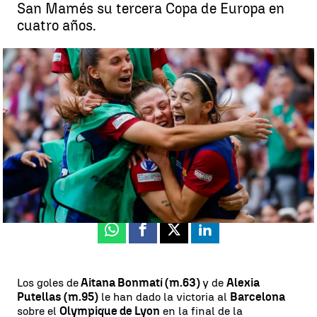
San Mamés su tercera Copa de Europa en
cuatro años.
Locura en San Mamés con la tercera Champions del Barça
femenino |
EFE
Luis F. Castillo
Actualizado:
25 de mayo de 2024, 21:39
Publicado:
25 de mayo de 2024, 16:56
Whatsapp
Facebook
X
Linkedin
Los goles de
Aitana Bonmatí (m.63)
y de
Alexia
Putellas (m.95)
le han dado la victoria al
Barcelona
sobre el
Olympique de Lyon
en la final de la