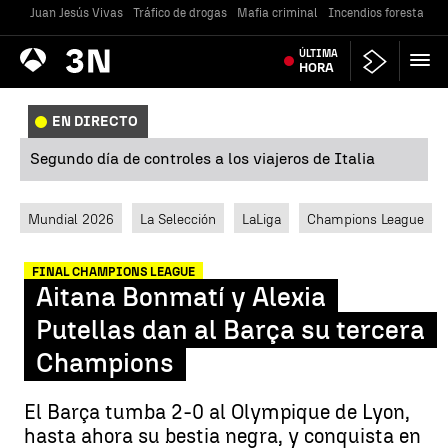
Juan Jesús Vivas
Tráfico de drogas
Mafia criminal
Incendios forestales
Antena
ÚLTIMA
Noticias
3
HORA
EN DIRECTO
Segundo día de controles a los viajeros de Italia
Mundial 2026
La Selección
LaLiga
Champions League
FINAL CHAMPIONS LEAGUE
Aitana Bonmatí y Alexia
Putellas dan al Barça su tercera
Champions
El Barça tumba 2-0 al Olympique de Lyon,
hasta ahora su bestia negra, y conquista en