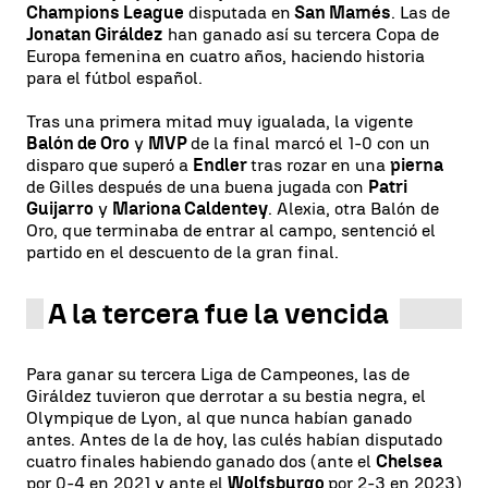
Champions League
disputada en
San Mamés
. Las de
Jonatan Giráldez
han ganado así su tercera Copa de
Europa femenina en cuatro años, haciendo historia
para el fútbol español.
Tras una primera mitad muy igualada, la vigente
Balón de Oro
y
MVP
de la final marcó el 1-0 con un
disparo que superó a
Endler
tras rozar en una
pierna
de Gilles después de una buena jugada con
Patri
Guijarro
y
Mariona Caldentey
. Alexia, otra Balón de
Oro, que terminaba de entrar al campo, sentenció el
partido en el descuento de la gran final.
A la tercera fue la vencida
Para ganar su tercera Liga de Campeones, las de
Giráldez tuvieron que derrotar a su bestia negra, el
Olympique de Lyon, al que nunca habían ganado
antes. Antes de la de hoy, las culés habían disputado
cuatro finales habiendo ganado dos (ante el
Chelsea
por 0-4 en 2021 y ante el
Wolfsburgo
por 2-3 en 2023)