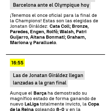
Barcelona ante el Olympique hoy
¡Tenemos el once oficial para la final de
la Champions! Estas son las elegidas de
Jonatan Giráldez:
Cata Coll; Bronze,
Paredes, Engen, Rolfö; Walsh, Patri
Guijarro, Aitana Bonmatí; Graham,
Mariona y Paralluelo
.
16:55
Las de Jonatan Giráldez llegan
lanzadas a la gran final
Aunque el
Barça
ha demostrado su
magnífico estado de forma ganando de
nuevo
LaLiga
totalmente invicto, la
Copa
de la Reina
goleando
8-0
y en la