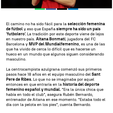
Whatsapp
Facebook
X
Linkedin
El camino no ha sido fácil para la
selección femenina
de fútbol
y eso que España
siempre ha sido un país
'futbolero'.
La tradición por este deporte viene de lejos
en nuestro país.
Aitana Bonmatí
, jugadora del FC
Barcelona y
MVP del Mundial
femenino
, es una de las
que ha vivido de cerca lo difícil que es hacerse un
hueco en un mundo que algunos siguen considerando
masculino.
La centrocampista azulgrana comenzó sus primeros
pasos hace 18 años en el equipo masculino del
Sant
Pere de Ribes.
Lo que no se imaginaba por aquel
entonces en que entraría en la
historia del deporte
femenino español y mundial.
"Era la única chica que
había en todo el club", asegura Rubén Bernardo,
entrenador de Aitana en ese momento. "Estaba todo el
día con la pelota en los pies", cuenta Bernardo.