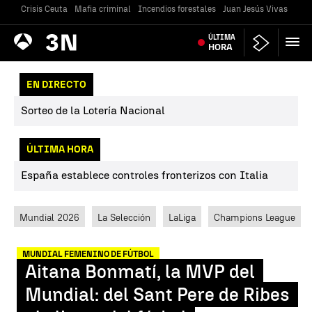
Crisis Ceuta
Mafia criminal
Incendios forestales
Juan Jesús Vivas
Vivi
Antena
ÚLTIMA
Noticias
3
HORA
EN DIRECTO
Sorteo de la Lotería Nacional
ÚLTIMA HORA
España establece controles fronterizos con Italia
Mundial 2026
La Selección
LaLiga
Champions League
MUNDIAL FEMENINO DE FÚTBOL
Aitana Bonmatí, la MVP del
Mundial: del Sant Pere de Ribes