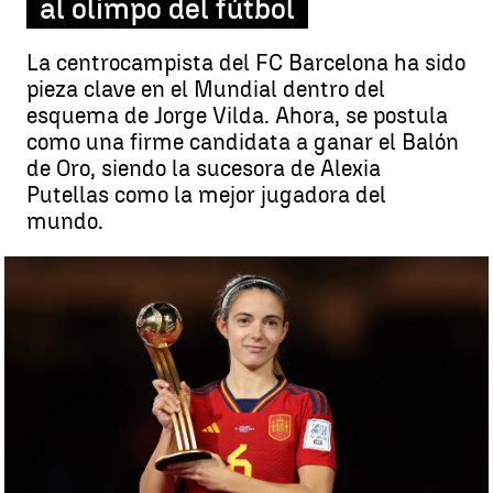
al olimpo del fútbol
La centrocampista del FC Barcelona ha sido
pieza clave en el Mundial dentro del
esquema de Jorge Vilda. Ahora, se postula
como una firme candidata a ganar el Balón
de Oro, siendo la sucesora de Alexia
Putellas como la mejor jugadora del
mundo.
Aitana Bonmatí, la MVP del Mundial: del Sant Pere de Ribes al
olimpo del fútbol |
Getty
Pedro Jiménez
Publicado:
21 de agosto de 2023, 16:59