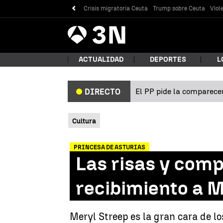
Crisis migratoria Ceuta
Trump sobre Ceuta
Viol
Antena
Noticias
3
ACTUALIDAD
DEPORTES
L
El PP pide la comparecen
DIRECTO
¿Qué
Cultura
PRINCESA DE ASTURIAS
Las risas y compl
recibimiento a 
Bus
Meryl Streep es la gran cara de l