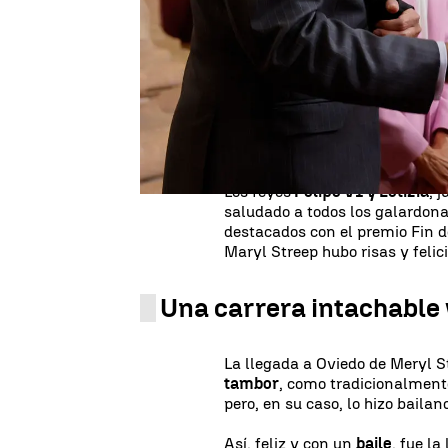
Pocas personas tan importantes
como
Meryl Streep
. Ni Kathar
Lewis, la persona con más nomin
premios posibles, este viernes
actriz
. Meryl Streep recibe en 
Artes.
La Familia Real ha recib
Princesa de Asturias y ha ha
la actriz.
Los reyes
Felipe VI y Letizia
, 
saludado a todos los galardona
destacados con el premio Fin 
Maryl Streep hubo risas y felic
Una carrera intachable 
La llegada a Oviedo de Meryl S
tambor
, como tradicionalment
pero, en su caso, lo hizo bailan
Así, feliz y con un
baile
, fue la