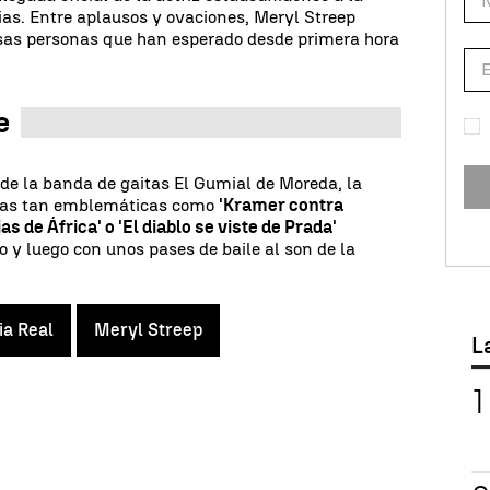
rias. Entre aplausos y ovaciones, Meryl Streep
sas personas que han esperado desde primera hora
e
 de la banda de gaitas El Gumial de Moreda, la
culas tan emblemáticas como
'Kramer contra
s de África' o 'El diablo se viste de Prada'
 y luego con unos pases de baile al son de la
ia Real
Meryl Streep
L