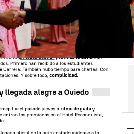
 han pisado la tierra dentro del mundo del cine
ine Hepburn, ni John Williams, ni Daniel Day-
aciones a los Oscar es ella. Tras recibir todos los
 recibe uno muy diferente,
tal y como dijo la propia
Oviedo el
premio Princesa de Asturias de las
ido a todos los galardonados con los Premios
bido momentos de mucha complicidad, también con
junto a la
princesa Leonor
y la infanta Sofía
han
dos. Primero han recibido a los estudiantes
de Carrera. También hubo tiempo para charlas. Con
itaciones. Y sobre todo,
complicidad.
y llegada alegre a Oviedo
treep fue el pasado jueves a
ritmo de gaita y
e entran los premiados en el Hotel Reconquista,
do.
 llegada oficial de la actriz estadounidense a la