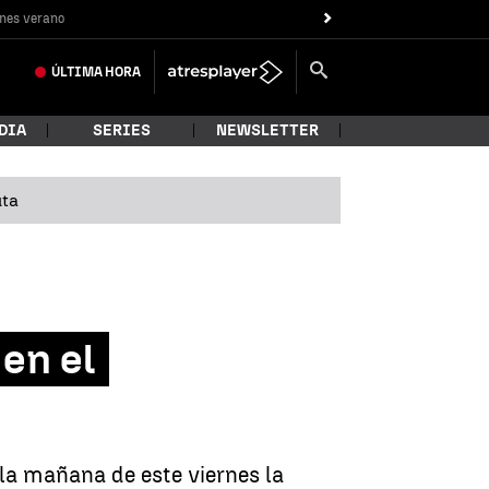
nes verano
ÚLTIMA
HORA
DIA
SERIES
NEWSLETTER
uta
 en el
 la mañana de este viernes la