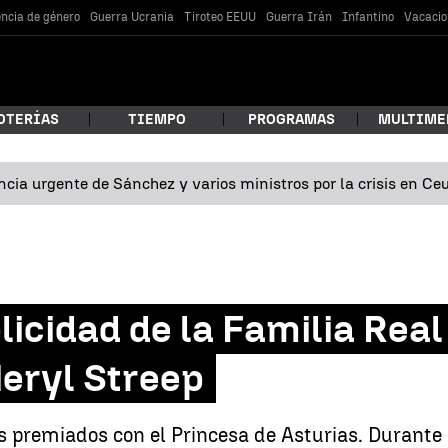
encia de género
Guerra Ucrania
Tiroteo EEUU
Guerra Irán
Infantino
Vacacio
OTERÍAS
TIEMPO
PROGRAMAS
MULTIME
cia urgente de Sánchez y varios ministros por la crisis en Ce
 estás buscando?
icidad de la Familia Real
Meryl Streep
car
os premiados con el Princesa de Asturias. Durante