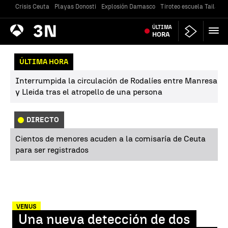
Crisis Ceuta
Playas Donosti
Explosión Damasco
Tiroteo escuela Tailandi
Antena
ÚLTIMA
Noticias
3
HORA
ÚLTIMA HORA
Interrumpida la circulación de Rodalíes entre Manresa
y Lleida tras el atropello de una persona
DIRECTO
Cientos de menores acuden a la comisaría de Ceuta
para ser registrados
VENUS
Una nueva detección de dos