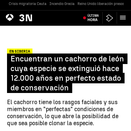
Crisis migratoria Ceuta
Incendio Grecia
Reino Unido liberación presos
Gu
Antena
ÚLTIMA
Noticias
3
HORA
EN SIBERIA
Encuentran un cachorro de león
cuya especie se extinguió hace
12.000 años en perfecto estado
de conservación
El cachorro tiene los rasgos faciales y sus
miembros en "perfectas" condiciones de
conservación, lo que abre la posibilidad de
que sea posible clonar la especie.