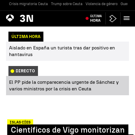
Crisis migratoria Ceuta
Trump sobre Ceuta
Violencia de género
Guerra U
Antena
ÚLTIMA
Noticias
3
HORA
ÚLTIMA HORA
Aislado en España un turista tras dar positivo en
hantavirus
DIRECTO
El PP pide la comparecencia urgente de Sánchez y
varios ministros por la crisis en Ceuta
ISLAS CÍES
Científicos de Vigo monitorizan