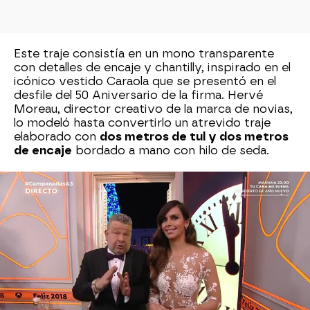
Este traje consistía en un mono transparente
con detalles de encaje y chantilly, inspirado en el
icónico vestido Caraola que se presentó en el
desfile del 50 Aniversario de la firma. Hervé
Moreau, director creativo de la marca de novias,
lo modeló hasta convertirlo un atrevido traje
elaborado con
dos metros de tul y dos metros
de encaje
bordado a mano con hilo de seda.
2016: Estrellas y el tul como protagonistas
La segunda vez de Cristina Pedroche
presentando las Campanadas en Antena 3 le
llevó a apostar por Pronovias, al igual que el año
anterior. La presentadora lucía un vestido de
tul,
transparencias y estrellas blancas
a modo de
‘body’ y una capa bicolor en rosa y amarillo.