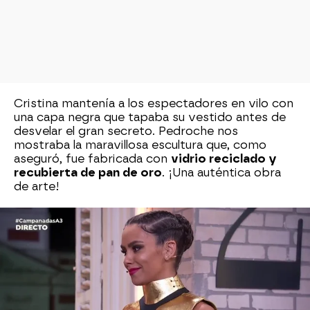
Cristina mantenía a los espectadores en vilo con
una capa negra que tapaba su vestido antes de
desvelar el gran secreto. Pedroche nos
mostraba la maravillosa escultura que, como
aseguró, fue fabricada con
vidrio reciclado y
recubierta de pan de oro
. ¡Una auténtica obra
de arte!
2018: Un bikini para concienciar sobre el reciclaje
Pedroche fue la protagonista de la Nochevieja
del 2018 dando la bienvenida a un nuevo año con
un traje de Marta Rota de Tot-Hom.