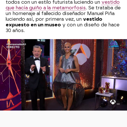
todos con un estilo futurista luciendo un
vestido
que hacía guiño a la metamorfosis
. Se trataba de
un homenaje al fallecido diseñador Manuel Piña
luciendo así, por primera vez, un
vestido
expuesto en un museo
y con un diseño de hace
30 años.
La sorpresa llegó cuando la presentadora se
quitó el casco y
mostró su cabeza sin pelo
,
minutos antes de dar la bienvenida al 2022.
¡Recordamos este momento!