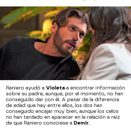
Su compromiso con Raniero
Violeta y Raniero
se conocieron a raíz de un
pequeño accidente y el joven no dejó pasar la
ocasión para pedirle una cita a la periodista.
La
velada fue sobre ruedas
y, a pesar de que su
historia empezó con mentiras, ambos decidieron
darse una oportunidad.
Raniero ayudó a
Violeta
a encontrar información
sobre su padre, aunque, por el momento, no han
conseguido dar con él. A pesar de la diferencia
de edad que hay entre ellos, los dos han
conseguido encajar muy bien, aunque los celos
no han tardado en aparecer en la relación a raíz
de que Raniero conociese a
Demir
.