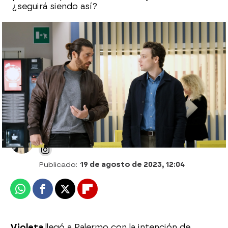
¿seguirá siendo así?
Francesco sorprende a Violeta con un
cambio de actitud: “Raniero tiene mucha
suerte”
Patri Bea
Publicado:
19 de agosto de 2023, 12:04
Whatsapp
Facebook
X
Flipboard
Violeta
llegó a Palermo con la intención de