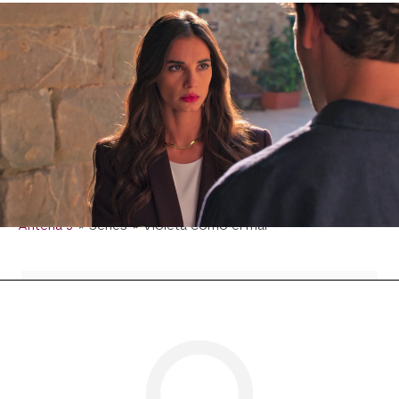
En estos momentos,
Violeta
se encuentra en un
punto muerto en su relación con
Raniero
: el
joven ha descubierto que le ha estado ocultando
su enfermedad y no sabe si podrá perdonárselo.
Por otro lado, Francesco se está dando cuenta
de lo importante que se ha convertido su vecina
en su vida y califica a
Raniero
de afortunado.
¿Acabará siendo uno de los dos el amor de la
vida de Violeta?
Antena 3
» Series
» Violeta como el mar