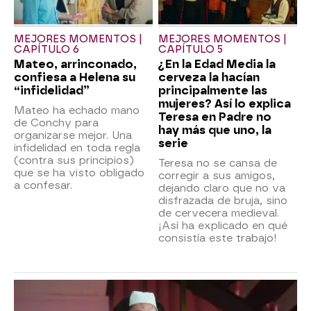
MEJORES MOMENTOS |
MEJORES MOMENTOS |
CAPÍTULO 6
CAPÍTULO 5
Mateo, arrinconado,
¿En la Edad Media la
confiesa a Helena su
cerveza la hacían
“infidelidad”
principalmente las
mujeres? Así lo explica
Mateo ha echado mano
Teresa en Padre no
de Conchy para
hay más que uno, la
organizarse mejor. Una
serie
infidelidad en toda regla
(contra sus principios)
Teresa no se cansa de
que se ha visto obligado
corregir a sus amigos,
a confesar.
dejando claro que no va
disfrazada de bruja, sino
de cervecera medieval.
¡Así ha explicado en qué
consistía este trabajo!