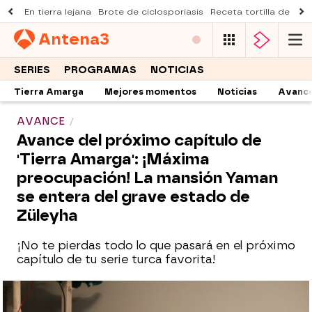
En tierra lejana
Brote de ciclosporiasis
Receta tortilla de pist
Antena
3
SERIES
PROGRAMAS
NOTICIAS
Tierra Amarga
Mejores momentos
Noticias
Avanc
AVANCE
Avance del próximo capítulo de
'Tierra Amarga': ¡Máxima
preocupación! La mansión Yaman
se entera del grave estado de
Züleyha
¡No te pierdas todo lo que pasará en el próximo
capítulo de tu serie turca favorita!