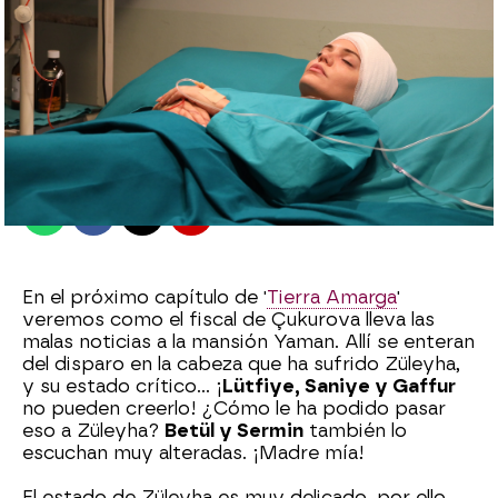
Ana Bermejo Lillo
Madrid
Publicado:
15 de noviembre de 2022, 18:49
Whatsapp
Facebook
X
Flipboard
En el próximo capítulo de '
Tierra Amarga
'
veremos como el fiscal de Çukurova lleva las
malas noticias a la mansión Yaman. Allí se enteran
del disparo en la cabeza que ha sufrido Züleyha,
y su estado crítico... ¡
Lütfiye, Saniye y Gaffur
no pueden creerlo! ¿Cómo le ha podido pasar
eso a Züleyha?
Betül y Sermin
también lo
escuchan muy alteradas. ¡Madre mía!
El estado de Züleyha es muy delicado, por ello