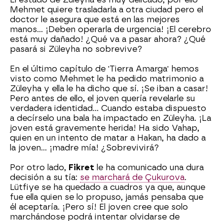
Mehmet quiere trasladarla a otra ciudad pero el
doctor le asegura que está en las mejores
manos... ¡Deben operarla de urgencia! ¡El cerebro
está muy dañado! ¿Qué va a pasar ahora? ¿Qué
pasará si Züleyha no sobrevive?
En el último capítulo de 'Tierra Amarga' hemos
visto como Mehmet le ha pedido matrimonio a
Züleyha y ella le ha dicho que sí. ¡Se iban a casar!
Pero antes de ello, el joven quería revelarle su
verdadera identidad... Cuando estaba dispuesto
a decírselo una bala ha impactado en Züleyha. ¡La
joven está gravemente herida! Ha sido Vahap,
quien en un intento de matar a Hakan, ha dado a
la joven... ¡madre mía! ¿Sobrevivirá?
Por otro lado,
Fikret
le ha comunicado una dura
decisión a su tía:
se marchará de Çukurova
.
Lütfiye se ha quedado a cuadros ya que, aunque
fue ella quien se lo propuso, jamás pensaba que
él aceptaría. ¡Pero sí! El joven cree que solo
marchándose podrá intentar olvidarse de