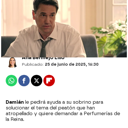
Gabriel enseña su verdadera cara: se
infiltra entre los De la Reina como aliado
de Brossard
Ana Bermejo Lillo
Publicado:
25 de junio de 2025, 16:30
Whatsapp
Facebook
X
Flipboard
Damián
le pedirá ayuda a su sobrino para
solucionar el tema del peatón que han
atropellado y quiere demandar a Perfumerías de
la Reina.