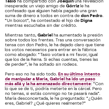
Tasio
ha compartido con
Joaquín
una revelación
inesperada: un viejo amigo de
Górriz
le ha
confesado que alguien había pagado una gran
suma de dinero a todos en contra de
don Pedro
.
“Un boicot”, ha contestado el hijo de
Digna
mientras escuchaba sin dar crédito.
Mientras tanto,
Gabriel
ha aumentado la presión
sobre todos los frentes. Tras una conversación
tensa con don Pedro, le ha dejado claro que tiene
los votos necesarios para entrar en la fábrica
como abogado: “Tasio votará a mi favor, igual
que los de la Reina. Si echas cuentas, tienes las
de perder”, le ha soltado sin rodeos.
Pero eso no ha sido todo.
En su último intento
de manipular a María, Gabriel ha ido un paso
más allá y la ha amenazado directamente
: “Con
lo que se de ti, podría meterte en la cárcel. Pero
no temas, si estás conmigo no te pasará nada”.
María desconcertada, le ha preguntado: “¿Quién
eres, Gabriel? ¿Qué quieres realmente?”