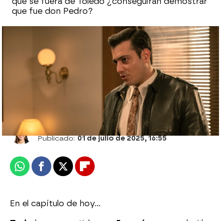
que se fuera de Toledo ¿conseguirán demostrar
que fue don Pedro?
Damián, enfurecido ante las últimas
noticias: Górriz ha huido de España
Ana Bermejo Lillo
Publicado:
01 de julio de 2025, 16:55
Whatsapp
Facebook
X
Flipboard
En el capítulo de hoy…