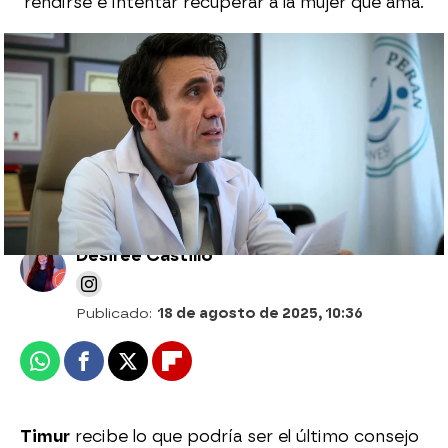
rendirse e intentar recuperar a la mujer que ama.
“Siempre estaré con vosotros”: la última
carta de Leyla conmueve a todos diez
días después de su muerte
Desirée Castillo
Publicado:
18 de agosto de 2025, 10:36
Whatsapp
Facebook
X
Flipboard
Timur
recibe lo que podría ser el último consejo