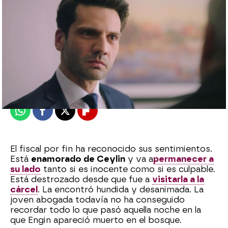
Julia Zapata López
Publicado:
16 de enero de 2023, 00:46
Whatsapp
Facebook
X
Flipboard
El fiscal por fin ha reconocido sus sentimientos.
Está
enamorado de Ceylin
y va a
permanecer a
su lado
tanto si es inocente como si es culpable.
Está destrozado desde que fue a
visitarla a la
cárcel
. La encontró hundida y desanimada. La
joven abogada todavía no ha conseguido
recordar todo lo que pasó aquella noche en la
que Engin apareció muerto en el bosque.