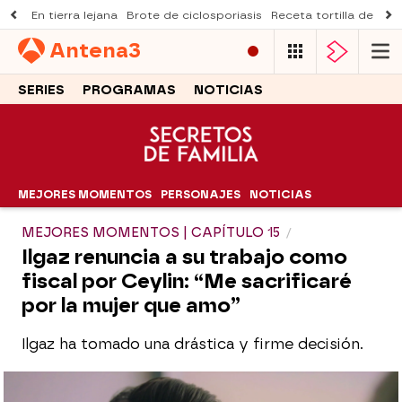
En tierra lejana
Brote de ciclosporiasis
Receta tortilla de pist
Antena
3
SERIES
PROGRAMAS
NOTICIAS
MEJORES MOMENTOS
PERSONAJES
NOTICIAS
MEJORES MOMENTOS | CAPÍTULO 15
Ilgaz renuncia a su trabajo como
fiscal por Ceylin: “Me sacrificaré
por la mujer que amo”
Ilgaz ha tomado una drástica y firme decisión.