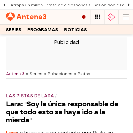
Atrapa un millón
Brote de ciclosporiasis
Sesión doble Padre
Antena
3
SERIES
PROGRAMAS
NOTICIAS
-
Antena 3
» Series
» Pulsaciones
» Pistas
LAS PISTAS DE LARA
Lara: "Soy la única responsable de
que todo esto se haya ido a la
mierda"
Lara
se ha puesto en contacto con Paula, su