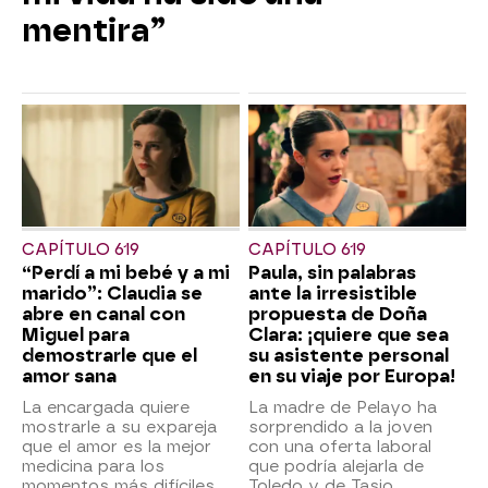
mentira”
CAPÍTULO 619
CAPÍTULO 619
“Perdí a mi bebé y a mi
Paula, sin palabras
marido”: Claudia se
ante la irresistible
abre en canal con
propuesta de Doña
Miguel para
Clara: ¡quiere que sea
demostrarle que el
su asistente personal
amor sana
en su viaje por Europa!
La encargada quiere
La madre de Pelayo ha
mostrarle a su expareja
sorprendido a la joven
que el amor es la mejor
con una oferta laboral
medicina para los
que podría alejarla de
momentos más difíciles.
Toledo y de Tasio.