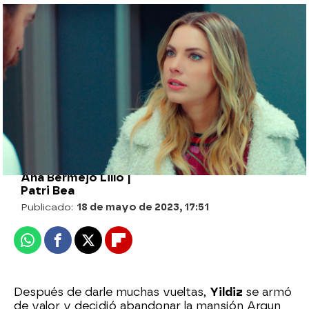
Yildiz lo deja todo por Kemal y descubre
que él está a punto de casarse con Zehra
Halit, a punto de pillar a Yildiz con Kemal
¡juntos en un hotel!
Ana Bermejo Lillo |
Patri Bea
Publicado:
18 de mayo de 2023, 17:51
Whatsapp
Facebook
X
Flipboard
Después de darle muchas vueltas,
Yildiz
se armó
de valor y decidió abandonar la mansión Argun