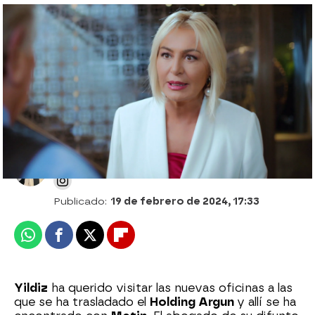
Cagatay comienza a abrirse con Yildiz:
“Mi padre y yo no nos hablamos desde
hace tiempo”
Patri Bea
Publicado:
19 de febrero de 2024, 17:33
Whatsapp
Facebook
X
Flipboard
Yildiz
ha querido visitar las nuevas oficinas a las
que se ha trasladado el
Holding Argun
y allí se ha