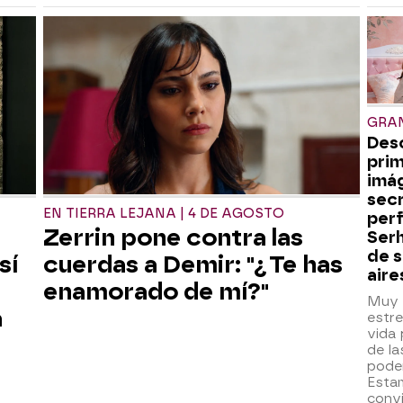
GRA
Desc
pri
imág
secr
EN TIERRA LEJANA | 4 DE AGOSTO
per
Zerrin pone contra las
Serh
de s
sí
cuerdas a Demir: "¿Te has
aire
enamorado de mí?"
Muy 
a
estre
vida 
de la
pode
Esta
convi