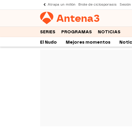
Atrapa un millón
Brote de ciclosporiasis
Sesión
Antena
3
SERIES
PROGRAMAS
NOTICIAS
El Nudo
Mejores momentos
Notic
-