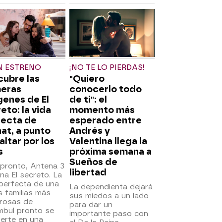
N ESTRENO
¡NO TE LO PIERDAS!
ubre las
"Quiero
meras
conocerlo todo
enes de El
de ti": el
eto: la vida
momento más
fecta de
esperado entre
at, a punto
Andrés y
altar por los
Valentina llega la
s
próxima semana a
Sueños de
pronto, Antena 3
libertad
na El secreto. La
perfecta de una
La dependienta dejará
s familias más
sus miedos a un lado
rosas de
para dar un
mbul pronto se
importante paso con
erte en una