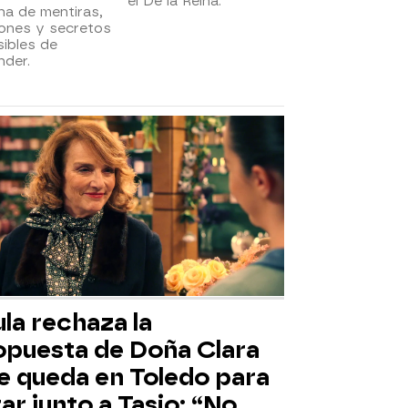
el De la Reina.
na de mentiras,
iones y secretos
ibles de
nder.
la rechaza la
opuesta de Doña Clara
se queda en Toledo para
ar junto a Tasio: “No