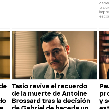
cade
traic
impos
esco
 de
Tasio revive el recuerdo
Pau
de la muerte de Antoine
pr
do
Brossard tras la decisión
y 
de
de Gabriel de hacerle un
est