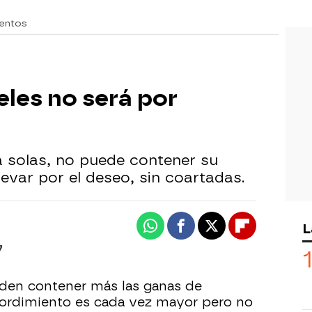
entos
ieles no será por
 a solas, no puede contener su
levar por el deseo, sin coartadas.
L
Whatsapp
Facebook
X
Flipboard
7
eden contener más las ganas de
mordimiento es cada vez mayor pero no