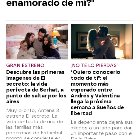
enamorado de mí?"
GRAN ESTRENO
¡NO TE LO PIERDAS!
Descubre las primeras
"Quiero conocerlo
imágenes de El
todo de ti": el
secreto: la vida
momento más
perfecta de Serhat, a
esperado entre
punto de saltar por los
Andrés y Valentina
aires
llega la próxima
semana a Sueños de
Muy pronto, Antena 3
libertad
estrena El secreto. La
vida perfecta de una de
La dependienta dejará sus
las familias más
miedos a un lado para dar
poderosas de Estambul
un importante paso con el
pronto se convierte en
De la Reina.