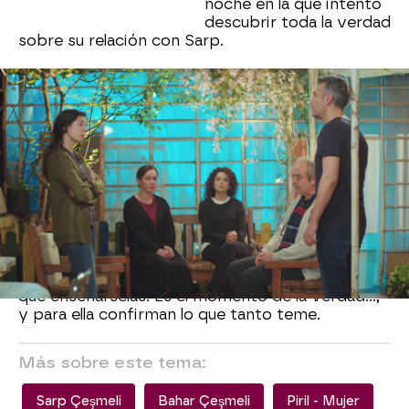
noche en la que intentó
descubrir toda la verdad
sobre su relación con Sarp.
Sin embargo, ahora exige verlas después de que
Sirin haya vuelto a referirse a ellas al encontrarse
con Piril. ¿Qué tienen de especial esas fotos que
aún no ha visto? Intuye que se trata de algo muy
turbio.
Cuando la ve tan nerviosa, Enver se encarga de
darle una explicación. Sobre todo, quiere dejarle
claro que esas fotografías son un montaje, no la
realidad. Intenta evitar que las vea pero ella
insiste tanto que a Piril no le queda más remedio
que enseñárselas. Es el momento de la verdad…,
y para ella confirman lo que tanto teme.
Más sobre este tema:
Sarp Çeşmeli
Bahar Çeşmeli
Piril - Mujer