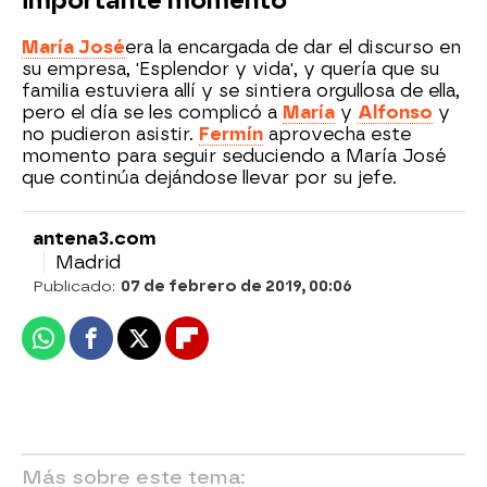
importante momento
María José
era la encargada de dar el discurso en
su empresa, 'Esplendor y vida', y quería que su
familia estuviera allí y se sintiera orgullosa de ella,
pero el día se les complicó a
María
y
Alfonso
y
no pudieron asistir.
Fermín
aprovecha este
momento para seguir seduciendo a María José
que continúa dejándose llevar por su jefe.
antena3.com
Madrid
Publicado:
07 de febrero de 2019, 00:06
Whatsapp
Facebook
X
Flipboard
Más sobre este tema: