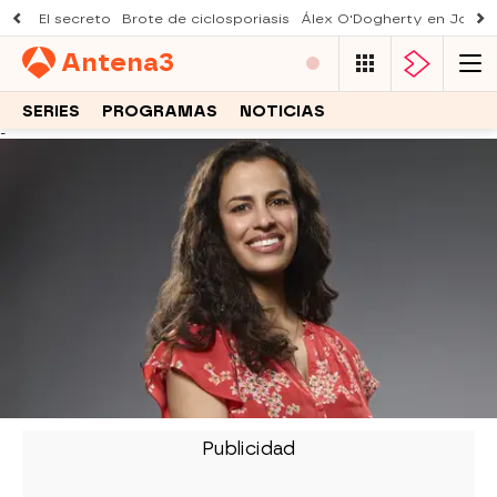
El secreto
Brote de ciclosporiasis
Álex O'Dogherty en Joseb
Antena
3
SERIES
PROGRAMAS
NOTICIAS
-