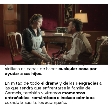
Aconsejada por un sacerdote amigo suyo,
Carmela
decidirá partir hacia
América
con la
esperanza de encontrar una nueva vida para ella
y para sus hijos, aunque el camino no será nada
sencillo y tendrán que hacer frente a numerosos
problemas.
Precisamente, para poder instalarse en América
con sus hijos, Carmela deberá contraer
matrimonio con un hombre que no conoce, algo
que no le hará especial ilusión porque acaba de
perder al amor de su vida. Sin embargo, la
siciliana es capaz de hacer
cualquier cosa por
ayudar a sus hijos.
En mitad de todo el
drama
y de las
desgracias
a
las que tendrá que enfrentarse la familia de
Carmela, también viviremos
momentos
entrañables, románticos e incluso cómicos
cuando la suerte les acompañe.