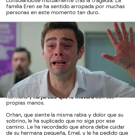
consolándose mutuamente tras la tragedia. La
familia Eren se ha sentido arropada por muchas
personas en este momento tan duro.
Orhan
ha intentado mantener la compostura
mientras la gente se le ha acercado, una y otra
vez, para darle el pésame. Mientras tanto,
Ömer
y Emel no se han separado de la tumba de su
hermana,
sin poder creer que este es el último
adiós.
Ömer
no puede aceptar este final tan injusto. En
una conversación a solas con su tío Orhan, le ha
advertido que no parará hasta encontrar al
hombre que le ha arrebatado la vida a su
hermana y
ha jurado que lo matará
con sus
propias manos.
Orhan, que siente la misma rabia y dolor que su
sobrino, le ha suplicado que no siga por ese
camino. Le ha recordado que ahora debe cuidar
de su hermana pequeña, Emel, y le ha pedido que