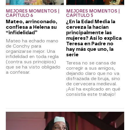
MEJORES MOMENTOS |
MEJORES MOMENTOS |
CAPÍTULO 6
CAPÍTULO 5
Mateo, arrinconado,
¿En la Edad Media la
confiesa a Helena su
cerveza la hacían
“infidelidad”
principalmente las
mujeres? Así lo explica
Mateo ha echado mano
Teresa en Padre no
de Conchy para
hay más que uno, la
organizarse mejor. Una
serie
infidelidad en toda regla
(contra sus principios)
Teresa no se cansa de
que se ha visto obligado
corregir a sus amigos,
a confesar.
dejando claro que no va
disfrazada de bruja, sino
de cervecera medieval.
¡Así ha explicado en qué
consistía este trabajo!