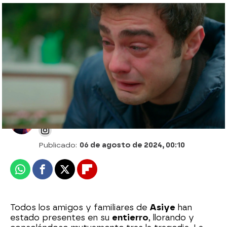
Aybike se despide por última vez de
Asiye en la morgue: “Te echaré mucho de
menos”
Desirée Castillo
Publicado:
06 de agosto de 2024, 00:10
Whatsapp
Facebook
X
Flipboard
Todos los amigos y familiares de
Asiye
han
estado presentes en su
entierro
, llorando y