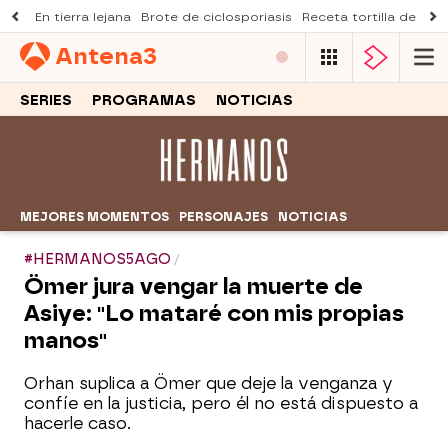
En tierra lejana
Brote de ciclosporiasis
Receta tortilla de pist
Antena
3
SERIES
PROGRAMAS
NOTICIAS
MEJORES MOMENTOS
PERSONAJES
NOTICIAS
#HERMANOS5AGO
Ömer jura vengar la muerte de
Asiye: "Lo mataré con mis propias
manos"
Orhan suplica a Ömer que deje la venganza y
confíe en la justicia, pero él no está dispuesto a
hacerle caso.