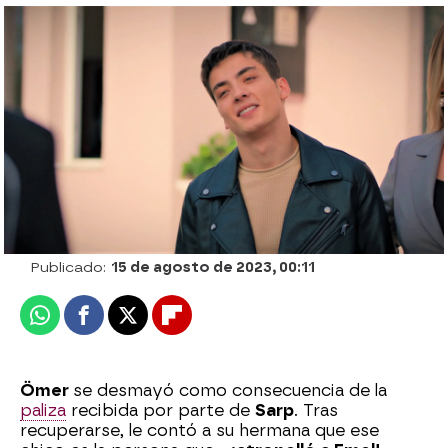
Sarp atropella a Emel y se da a la fuga ¿se
recuperará la pequeña?
Julia Zapata López
Publicado:
15 de agosto de 2023, 00:11
Whatsapp
Facebook
X
Flipboard
Ömer
se desmayó como consecuencia de la
paliza
recibida por parte de
Sarp
. Tras
recuperarse, le contó a su hermana que ese