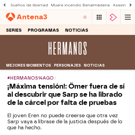
Sueños de libertad
Muere incendio Benalmádena
Asesinato a
Antena
3
SERIES
PROGRAMAS
NOTICIAS
MEJORES MOMENTOS
PERSONAJES
NOTICIAS
#HERMANOS14AGO
¡Máxima tensión!: Ömer fuera de sí
al descubrir que Sarp se ha librado
de la cárcel por falta de pruebas
El joven Eren no puede creerse que otra vez
Sarp vaya a librase de la justicia después de lo
que ha hecho.