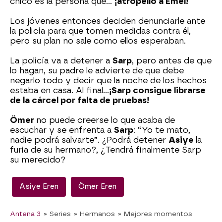
chico es la persona que…
¡atropelló a Emel!
Los jóvenes entonces deciden denunciarle ante
la policía para que tomen medidas contra él,
pero su plan no sale como ellos esperaban.
La policía va a detener a
Sarp
, pero antes de que
lo hagan, su padre le advierte de que debe
negarlo todo y decir que la noche de los hechos
estaba en casa. Al final…
¡Sarp consigue librarse
de la cárcel por falta de pruebas!
Ömer
no puede creerse lo que acaba de
escuchar y se enfrenta a
Sarp
: “Yo te mato,
nadie podrá salvarte”. ¿Podrá detener
Asiye
la
furia de su hermano?, ¿Tendrá finalmente Sarp
su merecido?
Asiye Eren
Ömer Eren
Antena 3
» Series
» Hermanos
» Mejores momentos