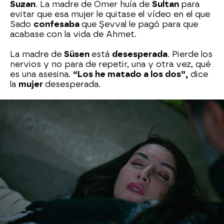
Suzan
. La madre de Ömer huía de
Sultan
para
evitar que esa mujer le quitase el vídeo en el que
Sado
confesaba
que Şevval le pagó para que
acabase con la vida de Ahmet.
La madre de
Süsen
está
desesperada
. Pierde los
nervios y no para de repetir, una y otra vez, qué
es una asesina.
“Los he matado a los dos”,
dice
la
mujer
desesperada.
Akif,
aunque está destrozado por la
muerte
de
la que fue su
mujer
, le dice a su amiga que él se
ocupará de todo. Le pide que se tranquilice y
que se marche a su casa para que no la detenga
la policía.
El empresario se las ingenia para avisar a una
ambulancia sin ser identificado mientras
Süreyya
se va de allí. Lo que ninguno se puede ni
imaginar es que
Sultan
ha sido testigo de esta
escena y que lo ha grabado todo.
¿Les