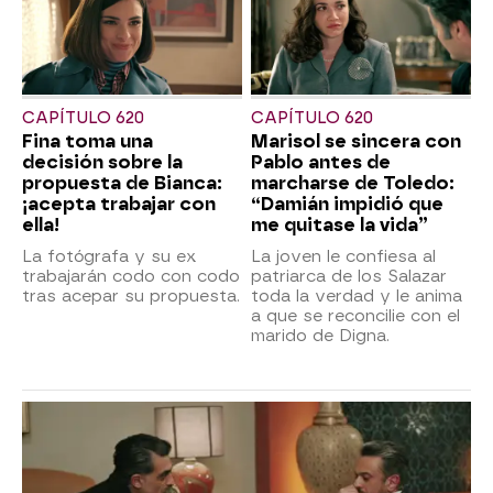
CAPÍTULO 620
CAPÍTULO 620
Fina toma una
Marisol se sincera con
decisión sobre la
Pablo antes de
propuesta de Bianca:
marcharse de Toledo:
¡acepta trabajar con
“Damián impidió que
ella!
me quitase la vida”
La fotógrafa y su ex
La joven le confiesa al
trabajarán codo con codo
patriarca de los Salazar
tras acepar su propuesta.
toda la verdad y le anima
a que se reconcilie con el
marido de Digna.