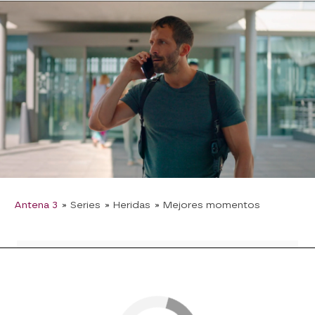
Todo parecía transcurrir acorde a sus intereses,
pero
Héctor
está complicando las cosas.
Sabiendo que están intentando marcharse lejos
de la capital, la policía ha desplegado controles
en todas las salidas.
Sin embargo, a todos se les heló la sangre al ver
que las autoridades pararon el furgón en el que
iban escondidos. Esta vez, por suerte, les ha
salido bien la jugada.
¿Conseguirán empezar de
cero lejos de todos?
Antena 3
» Series
» Heridas
» Mejores momentos