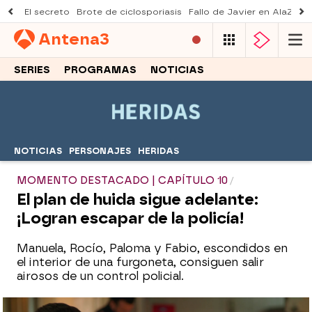
El secreto
Brote de ciclosporiasis
Fallo de Javier en AlaZ
Mu
Antena
3
SERIES
PROGRAMAS
NOTICIAS
NOTICIAS
PERSONAJES
HERIDAS
MOMENTO DESTACADO | CAPÍTULO 10
El plan de huida sigue adelante:
¡Logran escapar de la policía!
Manuela, Rocío, Paloma y Fabio, escondidos en
el interior de una furgoneta, consiguen salir
airosos de un control policial.