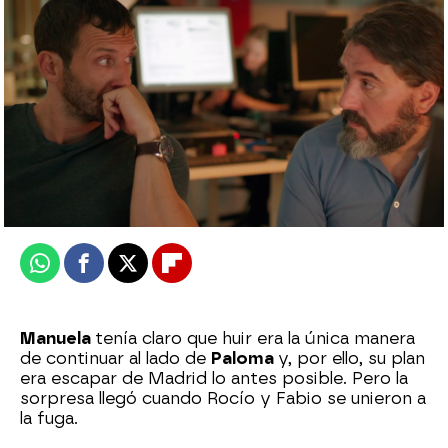
Paloma se niega a volver con Yolanda: “Yo
no soy tu hija”
Roberto Fernández Ferreira
Publicado:
15 de junio de 2023, 23:06
Whatsapp
Facebook
X
Flipboard
Manuela
tenía claro que huir era la única manera
de continuar al lado de
Paloma
y, por ello, su plan
era escapar de Madrid lo antes posible. Pero la
sorpresa llegó cuando Rocío y Fabio se unieron a
la fuga.