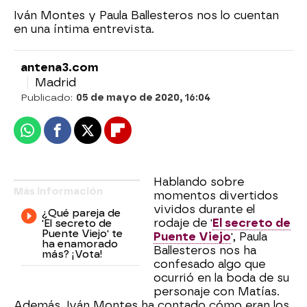
Iván Montes y Paula Ballesteros nos lo cuentan
en una íntima entrevista.
antena3.com
Madrid
Publicado:
05 de mayo de 2020, 16:04
Whatsapp
Facebook
X
Flipboard
Hablando sobre
Más información
momentos divertidos
vividos durante el
¿Qué pareja de
rodaje de '
El secreto de
'El secreto de
Puente Viejo' te
Puente Viejo
', Paula
ha enamorado
Ballesteros nos ha
más? ¡Vota!
confesado algo que
ocurrió en la boda de su
personaje con Matías.
Además, Iván Montes ha contado cómo eran los