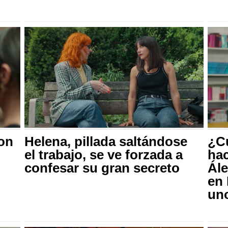
con
Helena, pillada saltándose
¿Cu
el trabajo, se ve forzada a
hac
confesar su gran secreto
Ále
en
uno