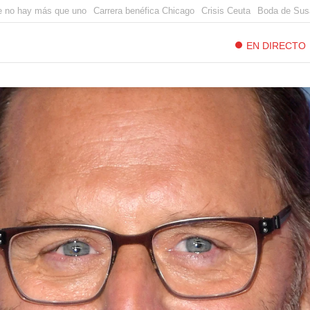
e no hay más que uno
Carrera benéfica Chicago
Crisis Ceuta
Boda de Sus
EN DIRECTO