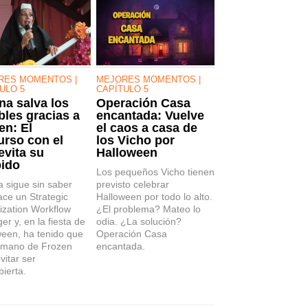
RES MOMENTOS |
MEJORES MOMENTOS |
ULO 5
CAPÍTULO 5
na salva los
Operación Casa
les gracias a
encantada: Vuelve
en: El
el caos a casa de
urso con el
los Vicho por
evita su
Halloween
ido
Los pequeños Vicho tienen
 sigue sin saber
previsto celebrar
ce un Strategic
Halloween por todo lo alto.
ization Workflow
¿El problema? Mateo lo
r y, en la fiesta de
odia. ¿La solución?
ween, ha tenido que
Operación Casa
 mano de Frozen
encantada.
vitar ser
ierta.