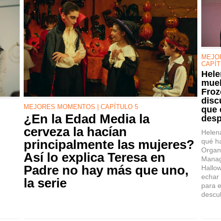
MEJO
CAPÍT
Hele
mueb
Froz
disc
MEJORES MOMENTOS | CAPÍTULO 5
que 
¿En la Edad Media la
desp
cerveza la hacían
Helena
qué ha
principalmente las mujeres?
Organ
Así lo explica Teresa en
Manage
Padre no hay más que uno,
Hallo
echar
la serie
para e
descub