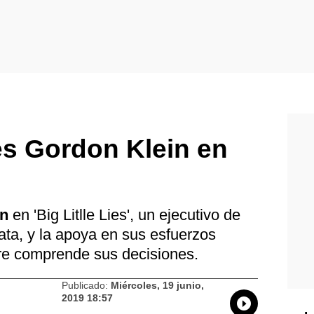
es Gordon Klein en
in
en 'Big Litlle Lies', un ejecutivo de
ata, y la apoya en sus esfuerzos
re comprende sus decisiones.
Publicado:
Miércoles, 19 junio,
2019 18:57
Whatsapp
Compartir
Facebo
Tw