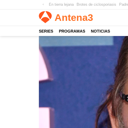
En tierra lejana
Brotes de ciclosporiasis
Padr
Antena
3
SERIES
PROGRAMAS
NOTICIAS