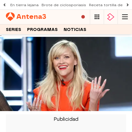
En tierra lejana
Brote de ciclosporiasis
Receta tortilla de pist
Antena
3
SERIES
PROGRAMAS
NOTICIAS
-