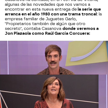
algunas de las novedades que nos vamos a
encontrar en esta nueva entrega de
la serie que
arranca en el año 1980 con una trama troncal
: la
empresa familiar de Juguetes Garlo,
"Propietarios también de algún que otro
secreto", contaba Casanova
donde veremos a
Jon Plazaola como Raúl García Corcuera:
Ane Gabarain
interpreta a doña Carmen
Corcuera, la madre de Raúl en la décima entrega
de la ficción. La actriz, en rueda de prensa,
confiesa sentirte arropada por "un gran
equipazo"
"La música, un personaje
"La música, un
más", así presentaba
personaje más"
Casanova a uno de los
grandes protagonistas
de esta temporada. El
King's será testigo de