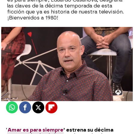
las claves de la décima temporada de esta
ficción que ya es historia de nuestra televisión.
¡Bienvenidos a 1980!
Camino Sánchez
Madrid
Actualizado:
03 de septiembre de 2021, 11:56
Publicado:
03 de septiembre de 2021, 11:54
Whatsapp
Facebook
X
Flipboard
‘
Amar es para siempre
’ estrena su décima