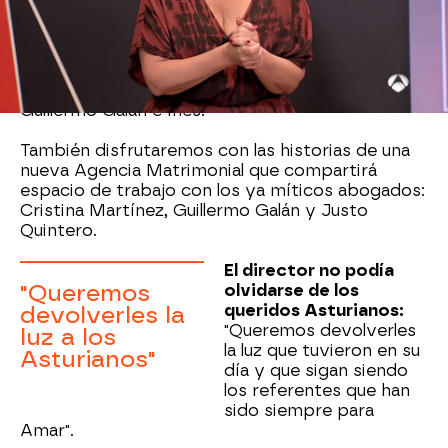
grandes actuaciones musicales.
Una temporada
con una banda sonora repleta de canciones
míticas de los 80
: "Tendremos canciones de
Alaska, Radio Futura..". Con algunas de estas
canciones se contará la gran historia de
Guillermo Galán e Inés.
También disfrutaremos con las historias de una
nueva Agencia Matrimonial que compartirá
espacio de trabajo con los ya míticos abogados:
Cristina Martínez, Guillermo Galán y Justo
Quintero.
El director no podía
"Queremos
olvidarse de los
queridos Asturianos:
devolverles la
"Queremos devolverles
luz a los
la luz que tuvieron en su
Asturianos"
día y que sigan siendo
los referentes que han
sido siempre para
Amar".