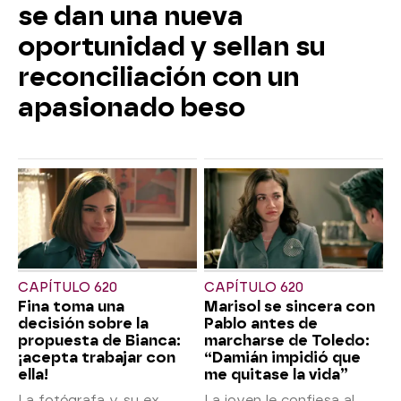
se dan una nueva
oportunidad y sellan su
reconciliación con un
apasionado beso
CAPÍTULO 620
CAPÍTULO 620
Fina toma una
Marisol se sincera con
decisión sobre la
Pablo antes de
propuesta de Bianca:
marcharse de Toledo:
¡acepta trabajar con
“Damián impidió que
ella!
me quitase la vida”
La fotógrafa y su ex
La joven le confiesa al