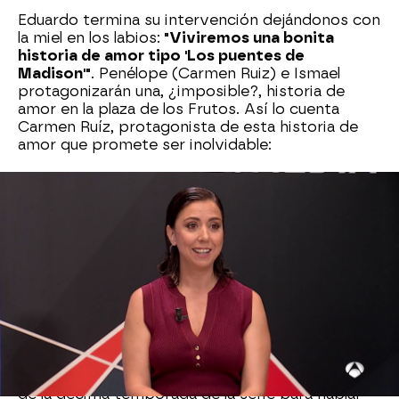
Eduardo termina su intervención dejándonos con
la miel en los labios:
"Viviremos una bonita
historia de amor tipo 'Los puentes de
Madison'"
. Penélope (Carmen Ruiz) e Ismael
protagonizarán una, ¿imposible?, historia de
amor en la plaza de los Frutos. Así lo cuenta
Carmen Ruíz, protagonista de esta historia de
amor que promete ser inolvidable:
La comedia y el humor
"Seguiremos
seguirán siendo una de
sumando
los pilares de la ficción.
comedia y
Casanova avanza, entre
humor a 'Amar
risas, que
volveremos a
es para
ver a un tándem
siempre'"
perfecto del humor
:
"Doña Visi y Benigna
montando un videoclub"
Carles Francino se suma al elenco protagonista
de la décima temporada de la serie para hablar