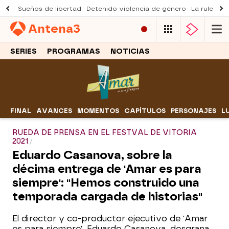
Sueños de libertad
Detenido violencia de género
La ruleta d
Antena
3
SERIES
PROGRAMAS
NOTICIAS
FINAL
AVANCES
MOMENTOS
CAPÍTULOS
PERSONAJES
L
RUEDA DE PRENSA EN EL FESTVAL DE VITORIA
2021
Eduardo Casanova, sobre la
décima entrega de 'Amar es para
siempre': "Hemos construido una
temporada cargada de historias"
El director y co-productor ejecutivo de 'Amar
es para siempre', Eduardo Casanova, desgrana