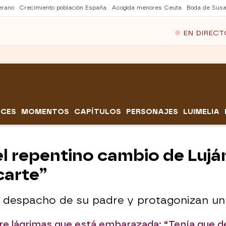
erano
Crecimiento población España
Acogida menores Ceuta
Boda de Susa
EN DIRECT
CES
MOMENTOS
CAPÍTULOS
PERSONAJES
LUIMELIA
l repentino cambio de Luján 
carte”
el despacho de su padre y protagonizan un
re lágrimas que está embarazada: “Tenía que d