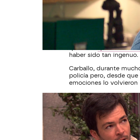
Desirée Castillo
Publicado:
31 de mayo de 2023, 17
Jorge
quiere a
Luján
fue
que sabe
que mató a Ba
haber sido tan ingenuo.
Carballo, durante mucho
policía pero, desde que 
emociones lo volvieron 
Tras la confesión de su
presentado en el despac
está tramando.
El hombre le ha asegur
errores
y su única inten