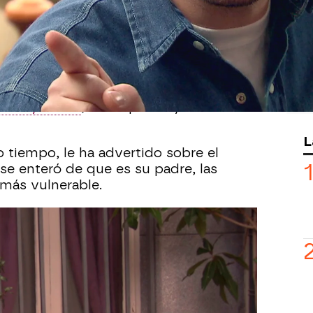
Whatsapp
Facebook
X
Flipboa
:04
ra de su vida y la de su madre. Ahora
rros y a Miki
, lo desprecia y lamenta
L
 tiempo, le ha advertido sobre el
se enteró de que es su padre, las
más vulnerable.
 amigo Turbinas, Jorge se ha
ho de Luján, dispuesto a saber qué
ado que
solo quiere remendar sus
ción es cambiar para recuperar a su