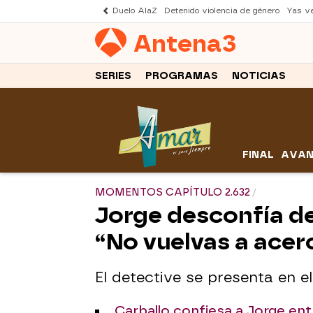
Duelo AlaZ
Detenido violencia de género
Yas v
Antena
3
SERIES
PROGRAMAS
NOTICIAS
FINAL
AVAN
MOMENTOS CAPÍTULO 2.632
Jorge desconfía de
“No vuelvas a acer
El detective se presenta en 
Carballo confiesa a Jorge ent