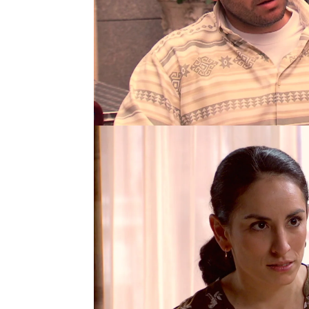
familia.
Pero Jorge sabe que él 
porque está lleno de mal
quiere que se acerque ni
perdido todo lo que imp
referencia a Carballo.
Antena 3
» Series
» Amar es para siempre
»
Jorge Reyes
Joaquín Luján