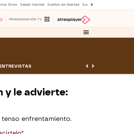
nna Griso
Sabah Hamed
Sueños de libertad
Suri y Tom Cruise
Una nuev
O
PROGRAMACIÓN TV
ENTREVISTAS
y le advierte:
 tenso enfrentamiento.
ecírtelo”