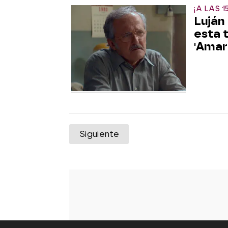
¡A LAS 1
Luján
esta 
'Amar
Siguiente