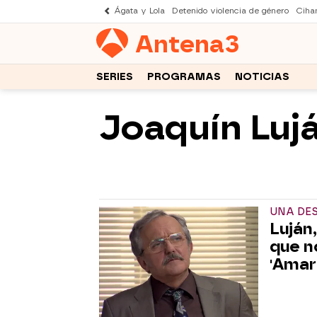
Ágata y Lola
Detenido violencia de género
Cihan
Antena
3
SERIES
PROGRAMAS
NOTICIAS
Joaquín Luj
UNA DES
Luján
que n
'Amar