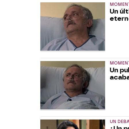
MOMENT
Un úl
etern
MOMENT
Un pul
acaba
UN DEB
¿Un p