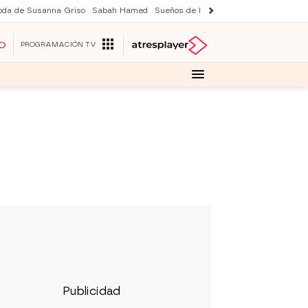
oda de Susanna Griso
Sabah Hamed
Sueños de libertad
Suri y Tom Cruise
O
PROGRAMACIÓN TV