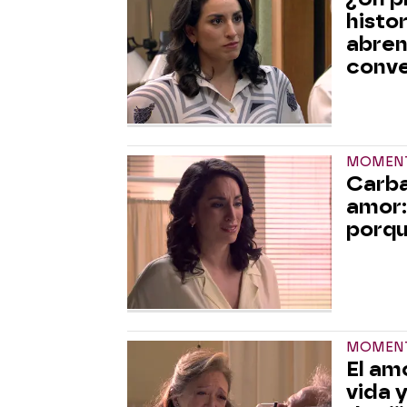
histo
abren
conve
MOMENT
Carba
amor:
porqu
MOMENT
El am
vida 