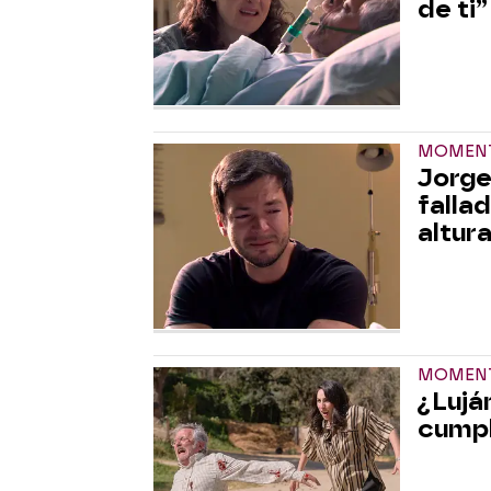
de ti”
MOMENT
Jorge
fallad
altur
MOMENT
¿Lujá
cumpl