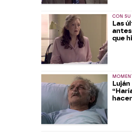
CON SU 
Las ú
antes
que h
MOMENT
Luján
“Harí
hacer