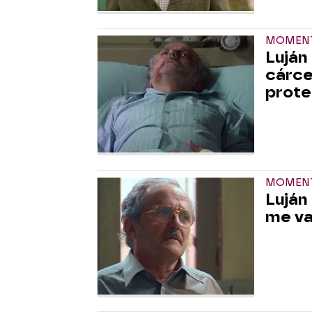
MOMENT
Luján 
cárce
prote
MOMENT
Luján
me va