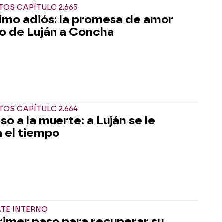
OS CAPÍTULO 2.665
timo adiós: la promesa de amor
o de Luján a Concha
OS CAPÍTULO 2.664
so a la muerte: a Luján se le
 el tiempo
ATE INTERNO
rimer paso para recuperar su