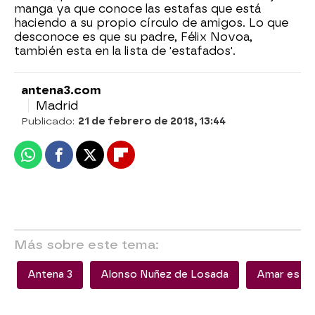
manga ya que conoce las estafas que está
haciendo a su propio círculo de amigos. Lo que
desconoce es que su padre, Félix Novoa,
también esta en la lista de 'estafados'.
antena3.com
Madrid
Publicado:
21 de febrero de 2018, 13:44
Whatsapp
Facebook
X
Flipboard
Más sobre este tema:
Antena 3
Alonso Nuñez de Losada
Amar es pa