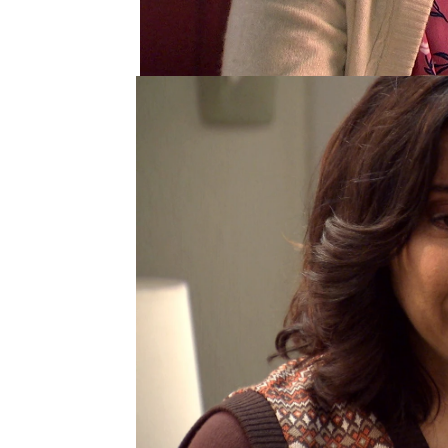
hacia la maestra. Él la 
todo por su relación, per
Penélope toma algo ella
Ismael. Mantienen una c
él, ella le confiesa la v
nunca llegó a venir”. Es
hace mucho que no está 
Esto anima a Ismael, qu
con ella… ¿Es correcto 
razón o se dejarán lleva
Ismael Blanco