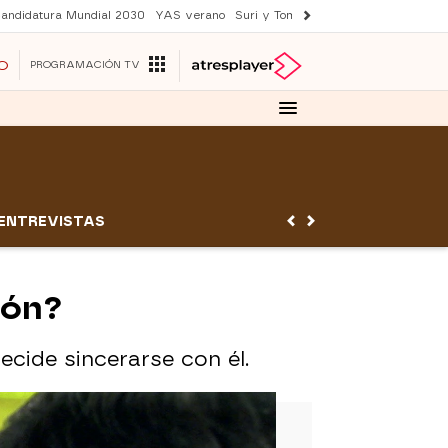
andidatura Mundial 2030
YAS verano
Suri y Tom Cruise
Una nueva vida
O
PROGRAMACIÓN TV
ENTREVISTAS
zón?
ecide sincerarse con él.