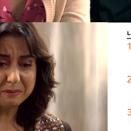
quiere y está convencido de apostar
o ella no se atreve.
 sola en el King´s cuando aparece
L
onversación y, ante la preocupación de
erdad: “Santiago no está, y en realidad
 decir, que el marido de la profesora
con ella para cuidarla.
e decide sentarse a tomar una bebida
lo que están haciendo? ¿Harán caso a la
r por el corazón?