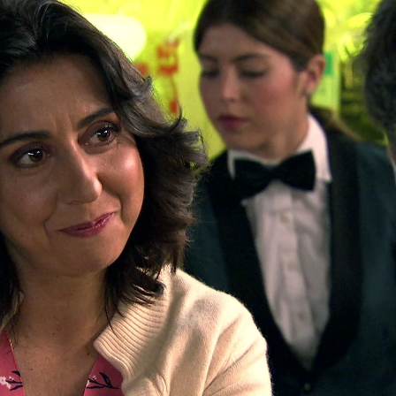
Whatsapp
Facebook
X
Flipboa
28
as sin saber nada de Penélope. Ella ha
 matrimonio y le pidió que se
la. Sin embargo, al camarero de ‘El
tando mucho esconder sus sentimientos