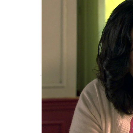
antena3.com
Madrid
Publicado:
25 de noviembre de 2021, 17:
Ismael lleva unas seman
decidido apostar por su
mantuviera alejado de el
Asturiano’ le está cos