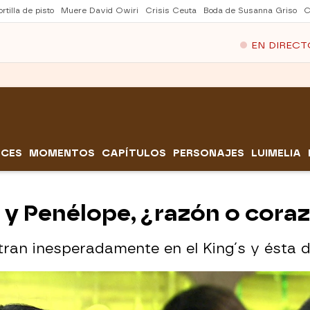
rtilla de pisto
Muere David Owiri
Crisis Ceuta
Boda de Susanna Griso
C
EN DIRECT
CES
MOMENTOS
CAPÍTULOS
PERSONAJES
LUIMELIA
l y Penélope, ¿razón o cora
ran inesperadamente en el King´s y ésta d