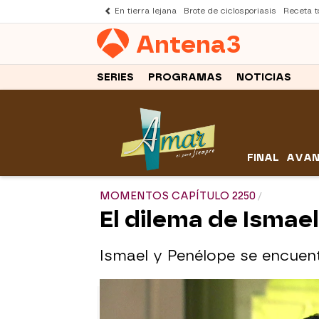
En tierra lejana
Brote de ciclosporiasis
Receta to
Antena
3
SERIES
PROGRAMAS
NOTICIAS
FINAL
AVAN
MOMENTOS CAPÍTULO 2250
El dilema de Ismae
Ismael y Penélope se encuent