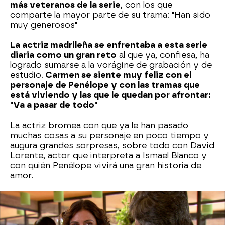
más veteranos de la serie
, con los que
comparte la mayor parte de su trama: "Han sido
muy generosos"
La actriz madrileña se enfrentaba a esta serie
diaria como un gran reto
al que ya, confiesa, ha
logrado sumarse a la vorágine de grabación y de
estudio.
Carmen se siente muy feliz con el
personaje de Penélope y con las tramas que
está viviendo y las que le quedan por afrontar:
"Va a pasar de todo"
La actriz bromea con que ya le han pasado
muchas cosas a su personaje en poco tiempo y
augura grandes sorpresas, sobre todo con David
Lorente, actor que interpreta a Ismael Blanco y
con quién Penélope vivirá una gran historia de
amor.
¡Descubre todo lo que nos ha contado en el
vídeo de arriba!