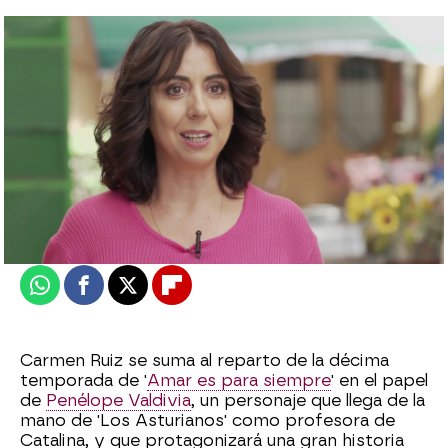
Camino Sánchez
Madrid
Actualizado:
20 de septiembre de 2021, 12:22
Publicado:
20 de septiembre de 2021, 12:19
Whatsapp
Facebook
X
Flipboard
Carmen Ruiz se suma al reparto de la décima
temporada de '
Amar es para siempre
' en el papel
de
Penélope Valdivia
, un personaje que llega de la
mano de 'Los Asturianos' como profesora de
Catalina, y que protagonizará una gran historia