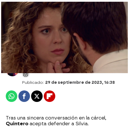
Capítulo de hoy de Amar es para siempre;
29 de septiembre de 2023: momentos
decisivos
Desirée Castillo
Publicado:
29 de septiembre de 2023, 16:38
Whatsapp
Facebook
X
Flipboard
Tras una sincera conversación en la cárcel,
Quintero
acepta defender a Silvia.