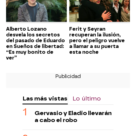
Alberto Lozano
Ferit y Seyran
desvela los secretos
recuperan la ilusión,
del pasado de Eduardo
pero el peligro vuelve
en Sueños de libertad:
a llamar a su puerta
“Es muy bonito de
esta noche
ver”
Las más vistas
Lo último
Gervasio y Eladio llevarán
a cabo el robo