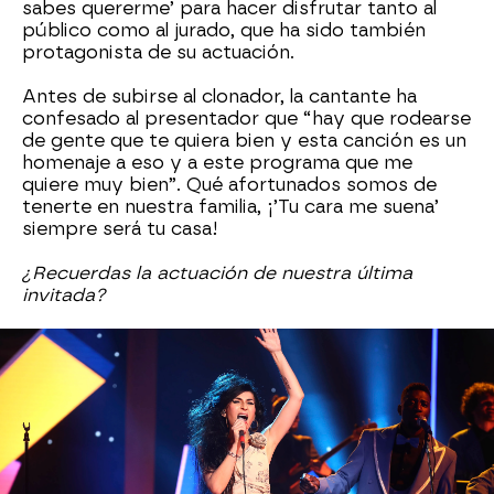
sabes quererme’ para hacer disfrutar tanto al
público como al jurado, que ha sido también
protagonista de su actuación.
Antes de subirse al clonador, la cantante ha
confesado al presentador que “hay que rodearse
de gente que te quiera bien y esta canción es un
homenaje a eso y a este programa que me
quiere muy bien”. Qué afortunados somos de
tenerte en nuestra familia, ¡’Tu cara me suena’
siempre será tu casa!
¿Recuerdas la actuación de nuestra última
invitada?
roko
Antena 3
» Programas
» Tu cara me suena
» Temporada
9
» Actuaciones