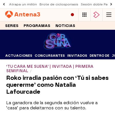
Atrapa un millón
Brote de ciclosporiasis
Sesión doble Padre
Antena
3
SERIES
PROGRAMAS
NOTICIAS
ACTUACIONES
CONCURSANTES
INVITADOS
DENTRO DE
J
‘TU CARA ME SUENA’ | INVITADA | PRIMERA
SEMIFINAL
Roko irradia pasión con ‘Tú si sabes
quererme’ como Natalia
Lafourcade
La ganadora de la segunda edición vuelve a
‘casa’ para deleitarnos con su talento.