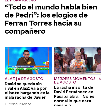
EL HORMIGUERO
“Todo el mundo habla bien
de Pedri”: los elogios de
Ferran Torres hacia su
compañero
ALAZ | 6 DE AGOSTO
MEJORES MOMENTOS | 6
DE AGOSTO
David se queda sin
La racha insólita de
rival en AlaZ: va a por
David Fernández en
el bote hurgando en la
Pasapalabra: “No es
mala racha de Javier
normal lo que está
El concursante
pasando”