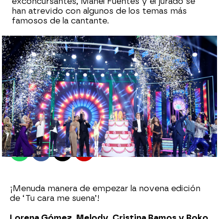
exconcursantes, Manel Fuentes y el jurado se
han atrevido con algunos de los temas más
famosos de la cantante.
antena3.com
Madrid
Publicado:
05 de noviembre de 2021, 22:14
Whatsapp
Facebook
X
Flipboard
¡Menuda manera de empezar la novena edición
de ‘Tu cara me suena’!
Lorena Gómez, Melody, Cristina Ramos y Roko