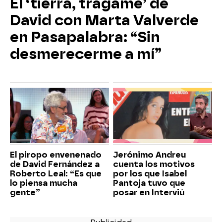
El ‘tierra, trágame’ de
David con Marta Valverde
en Pasapalabra: “Sin
desmerecerme a mí”
El piropo envenenado
Jerónimo Andreu
de David Fernández a
cuenta los motivos
Roberto Leal: “Es que
por los que Isabel
lo piensa mucha
Pantoja tuvo que
gente”
posar en Interviú