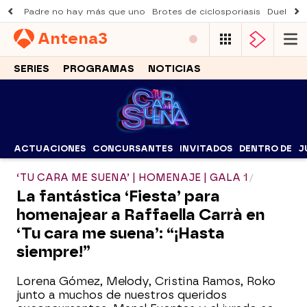
Padre no hay más que uno
Brotes de ciclosporiasis
Duelo Al
Antena
3
SERIES
PROGRAMAS
NOTICIAS
ACTUACIONES
CONCURSANTES
INVITADOS
DENTRO DE
J
‘TU CARA ME SUENA’ | HOMENAJE | GALA 1
La fantástica ‘Fiesta’ para
homenajear a Raffaella Carrà en
‘Tu cara me suena’: “¡Hasta
siempre!”
Lorena Gómez, Melody, Cristina Ramos, Roko
junto a muchos de nuestros queridos