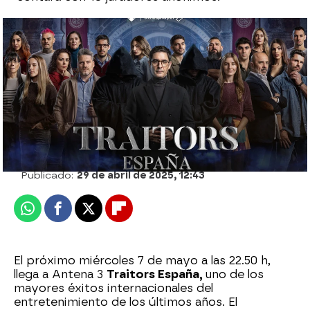
Así se definen los 18 jugadores de
Traitors
antena3.com
Publicado:
29 de abril de 2025, 12:43
Whatsapp
Facebook
X
Flipboard
El próximo miércoles 7 de mayo a las 22.50 h,
llega a Antena 3
Traitors España,
uno de los
mayores éxitos internacionales del
entretenimiento de los últimos años. El