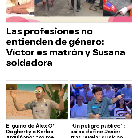
Las profesiones no
entienden de género:
Víctor es matrón y Susana
soldadora
El guiño de Álex O’
“Un peligro público”:
Dogherty a Karlos
así se define Javier
Arguiñano: “Yo me
tras revelar su signo