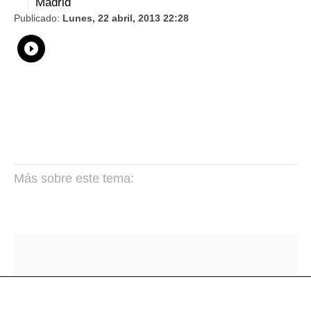
Madrid
Publicado:
Lunes, 22 abril, 2013 22:28
Whatsapp
Compartir
Facebook
Twitter
Linkedin
Flipboard
Más sobre este tema: