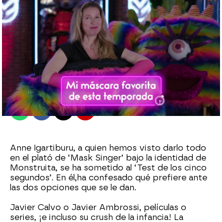
antena3.com
Madrid
Publicado:
02 de agosto de 2021, 17:50
Whatsapp
Facebook
X
Flipboard
Anne Igartiburu, a quien hemos visto darlo todo
en el plató de ‘Mask Singer’ bajo la identidad de
Monstruita, se ha sometido al ‘Test de los cinco
segundos’. En él,
ha confesado qué prefiere ante
las dos opciones que se le dan.
Javier Calvo o Javier Ambrossi, películas o
series, ¡e incluso su crush de la infancia! La