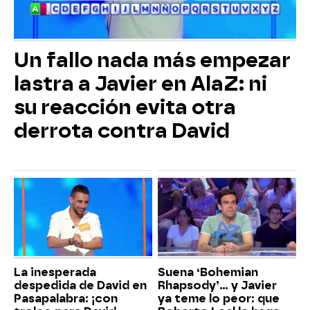
Un fallo nada más empezar
lastra a Javier en AlaZ: ni
su reacción evita otra
derrota contra David
La inesperada
Suena ‘Bohemian
despedida de David en
Rhapsody’... y Javier
Pasapalabra: ¡con
ya teme lo peor: que