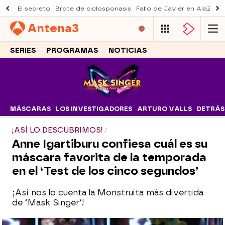
El secreto
Brote de ciclosporiasis
Fallo de Javier en AlaZ
Mu
Antena
3
SERIES
PROGRAMAS
NOTICIAS
MÁSCARAS
LOS INVESTIGADORES
ARTURO VALLS
DETRÁS
¡ASÍ LO DESCUBRIMOS!
Anne Igartiburu confiesa cuál es su
máscara favorita de la temporada
en el ‘Test de los cinco segundos’
¡Así nos lo cuenta la Monstruita más divertida
de ‘Mask Singer’!