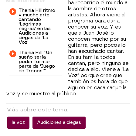
Más información
ha recorrido el mundo a
la sombra de otros
Thania Hill ritmo
artistas. Ahora viene al
y mucho arte
cantando
programa para dar a
‘Lágrimas
conocer su voz. Y es
negras’ en las
que a Juan José lo
Audiciones a
ciegas de ‘La
conocen mucho por su
Voz’
guitarra, pero pocos lo
han escuchado cantar.
Thania Hill: “Un
sueño sería
En su familia todos
poder formar
cantan, pero ninguno se
parte de ‘Juego
dedica a ello. Viene a ‘La
de Tronos’”
Voz’ porque cree que
también es hora de que
alguien en casa saque la
voz y se muestre al público.
Más sobre este tema:
la voz
Audiciones a ciegas