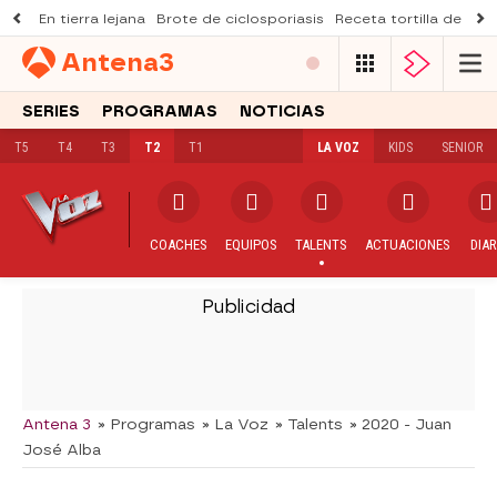
En tierra lejana
Brote de ciclosporiasis
Receta tortilla de pist
Antena
3
SERIES
PROGRAMAS
NOTICIAS
T5
T4
T3
T2
T1
LA VOZ
KIDS
SENIOR
COACHES
EQUIPOS
TALENTS
ACTUACIONES
DIAR
-
Antena 3
» Programas
» La Voz
» Talents
» 2020 - Juan
José Alba