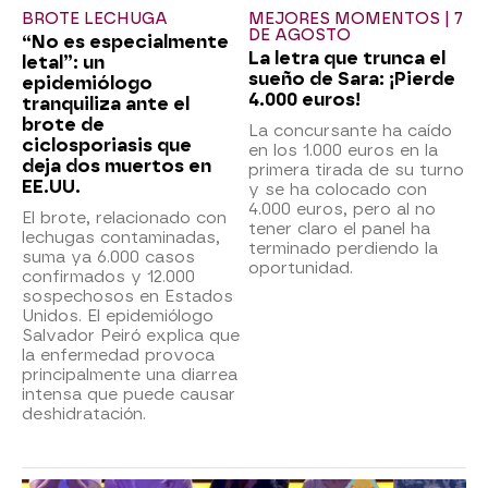
BROTE LECHUGA
MEJORES MOMENTOS | 7
DE AGOSTO
“No es especialmente
La letra que trunca el
letal”: un
sueño de Sara: ¡Pierde
epidemiólogo
4.000 euros!
tranquiliza ante el
brote de
La concursante ha caído
ciclosporiasis que
en los 1.000 euros en la
deja dos muertos en
primera tirada de su turno
EE.UU.
y se ha colocado con
4.000 euros, pero al no
El brote, relacionado con
tener claro el panel ha
lechugas contaminadas,
terminado perdiendo la
suma ya 6.000 casos
oportunidad.
confirmados y 12.000
sospechosos en Estados
Unidos. El epidemiólogo
Salvador Peiró explica que
la enfermedad provoca
principalmente una diarrea
intensa que puede causar
deshidratación.