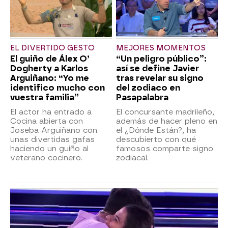
EL DIVERTIDO GESTO
MEJORES MOMENTOS
El guiño de Álex O’
“Un peligro público”:
Dogherty a Karlos
así se define Javier
Arguiñano: “Yo me
tras revelar su signo
identifico mucho con
del zodiaco en
vuestra familia”
Pasapalabra
El actor ha entrado a
El concursante madrileño,
Cocina abierta con
además de hacer pleno en
Joseba Arguiñano con
el ¿Dónde Están?, ha
unas divertidas gafas
descubierto con qué
haciendo un guiño al
famosos comparte signo
veterano cocinero.
zodiacal.