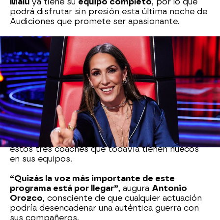
Malú
ya tiene su
equipo completo
, por lo que
podrá disfrutar sin presión esta última noche de
Audiciones que promete ser apasionante.
Por el contrario, el
resto de coaches
apuran sus
opciones, y seguro que
la exigencia será
máxima
. Fonsi tiene dos huecos libres, Orozco
solo necesita tres talents más, y a Pablo López
le faltan cuatro voces más para cerrar equipo.
Los
talents
, por su parte, también
se lo juegan
todo
. Conscientes de que los
huecos
son
limitados
, disponen de un
minuto y medio
sobre el escenario de
La Voz
para conquistar a
estos tres coaches que todavía tienen huecos
en sus equipos.
“Quizás la voz más importante de este
programa está por llegar”
, augura
Antonio
Orozco
, consciente de que cualquier actuación
podría desencadenar una auténtica guerra con
sus compañeros.