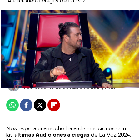
Audiciones a ciegas de La Voz.
Así le cambió la vida a este talent su paso
por La Voz Kids en 2022: “Soy un nuevo
Manuel”
Julián López
Publicado:
13 de octubre de 2024, 14:25
Whatsapp
Facebook
X
Flipboard
Nos espera una noche llena de emociones con
las
últimas Audiciones a ciegas
de La Voz 2024.