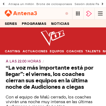
Atrapa un millón
Brote de ciclosporiasis
Sesión doble Padre
Antena
3
SERIES
PROGRAMAS
NOTICIAS
CASTING
ACTUACIONES
EQUIPOS
COACHES
TALENTS
N
A LAS 22.00 HORAS
“La voz más importante está por
llegar”: el viernes, los coaches
cierran sus equipos en la última
noche de Audiciones a ciegas
Con el equipo de Malú cerrado, los coaches
vivirán una noche muy intensa en las últimas