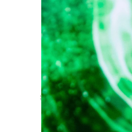
Celia Gil
Publicado:
27 de septiembre de 20
Para
Débora
no es la pr
talent se presentó al co