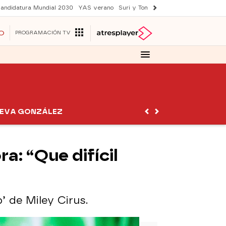
andidatura Mundial 2030
YAS verano
Suri y Tom Cruise
Una nueva vida
O
PROGRAMACIÓN TV
EVA GONZÁLEZ
a: “Que difícil
’ de Miley Cirus.