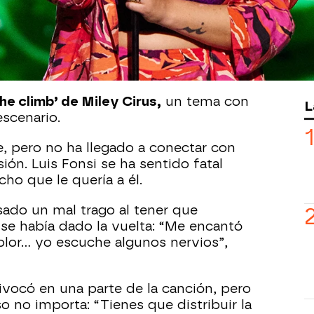
cha más suerte en La Voz España, así
erte con la canción que ha decidido
he climb’ de Miley Cirus,
un tema con
L
escenario.
le, pero no ha llegado a conectar con
ión. Luis Fonsi se ha sentido fatal
cho que le quería a él.
sado un mal trago al tener que
 se había dado la vuelta: “Me encantó
olor… yo escuche algunos nervios”,
vocó en una parte de la canción, pero
 no importa: “Tienes que distribuir la