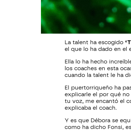
éxito.
Débora espera tener mu
que ha apostado muy fu
interpretar esta noche.
La talent ha escogido
‘T
el que lo ha dado en el 
Ella lo ha hecho increíb
los coaches en esta ocas
cuando la talent le ha di
El puertorriqueño ha pa
explicarle el por qué no
tu voz, me encantó el c
explicaba el coach.
Y es que Débora se equi
como ha dicho Fonsi, eso