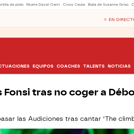
rtilla de pisto
Muere David Owiri
Crisis Ceuta
Boda de Susanna Griso
C
EN DIRECT
CTUACIONES
EQUIPOS
COACHES
TALENTS
NOTICIAS
s Fonsi tras no coger a Débor
asar las Audiciones tras cantar ‘The climb