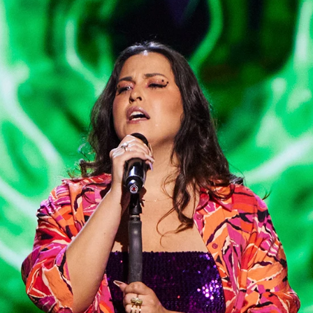
Whatsapp
Facebook
X
Flipboa
24, 23:19
imera en La Voz. Nuestra siguiente
ncurso en Portugal en el año 2014 sin