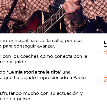
 Quedan muy pocas plazas y los
talents
e entrar en La Voz muy reducidas.
e artista que se sube al escenario. La
aña a este italiano que vive en
io principal ha sido la calle, por eso
L
o para conseguir avanzar.
ar con los coaches como conecta con la
a conseguido.
do ‘
La mia storia tra le dita
’ una
 la que ha dejado impresionado a Pablo
sfrutando mucho con su actuación y
ado en pulsar.