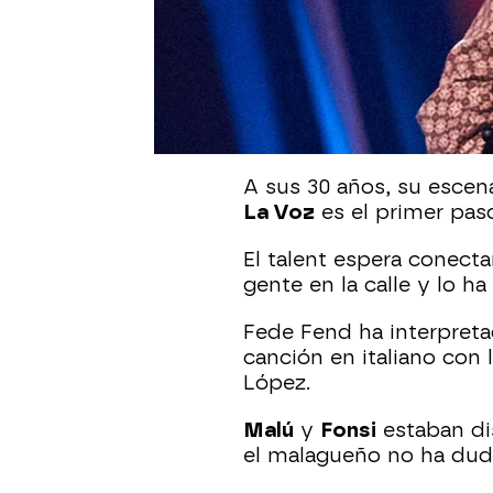
el corazón en un puño.
ven sus posibilidades d
Fede Fend
es el siguient
música siempre le acomp
Valencia.
A sus 30 años, su escenar
La Voz
es el primer pas
El talent espera conect
gente en la calle y lo h
Fede Fend ha interpreta
canción en italiano con
López.
Malú
y
Fonsi
estaban di
el malagueño no ha dud