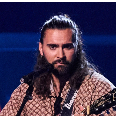
Whatsapp
Facebook
X
Flipboa
 23:37
udiciones a ciegas de
La Voz
nos tiene