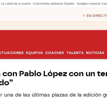
La ruleta de la suerte
Crecimiento población España
Acogida menores Ceu
EN DIRECT
CTUACIONES
EQUIPOS
COACHES
TALENTS
NOTICIAS
con Pablo López con un tem
do”
r una de las últimas plazas de la edición 