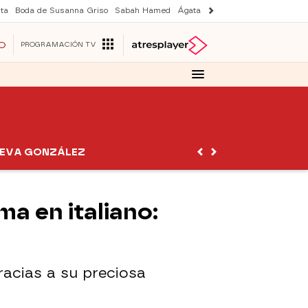
ta
Boda de Susanna Griso
Sabah Hamed
Ágata y Lola
Suri y Tom Cruise
O
PROGRAMACIÓN TV
EVA GONZÁLEZ
a en italiano:
gracias a su preciosa