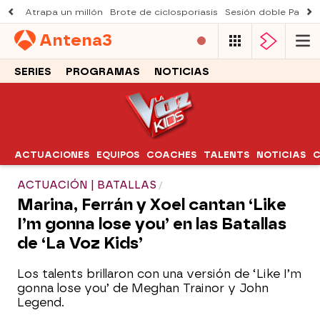
Atrapa un millón
Brote de ciclosporiasis
Sesión doble Padre
Antena
3
SERIES
PROGRAMAS
NOTICIAS
ACTUACIONES
EQUIPOS
COACHES
TALENTS
NOTICIAS
C
ACTUACIÓN | BATALLAS
Marina, Ferrán y Xoel cantan ‘Like
I’m gonna lose you’ en las Batallas
de ‘La Voz Kids’
Los talents brillaron con una versión de ‘Like I’m
gonna lose you’ de Meghan Trainor y John
Legend.