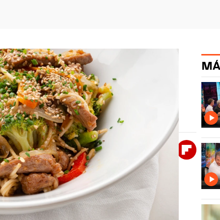
MÁ
o mein de ternera, ¡una receta
e necesitas en un plato: carne, verdura y
brosa.
Whatsapp
Facebook
X
Flipboa
00
parado lo mein de ternera, un plato
siática que se ha convertido en una
combinación de carne tierna, verduras