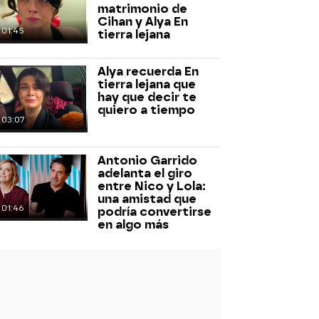
matrimonio de
Cihan y Alya En
01:45
tierra lejana
Alya recuerda En
tierra lejana que
hay que decir te
quiero a tiempo
03:07
Antonio Garrido
adelanta el giro
entre Nico y Lola:
una amistad que
01:46
podría convertirse
en algo más