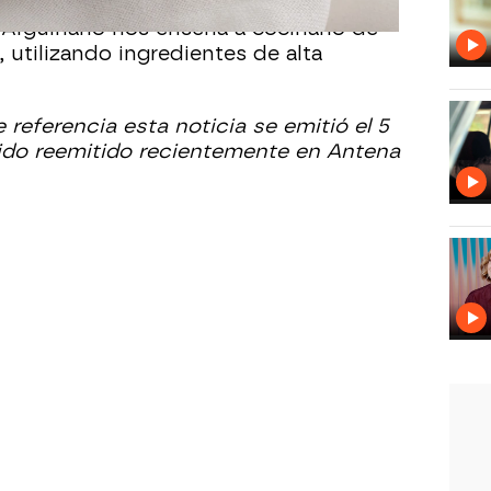
s una receta que satisface el paladar y
 Arguiñano nos enseña a cocinarlo de
, utilizando ingredientes de alta
 referencia esta noticia se emitió el 5
ido reemitido recientemente en Antena