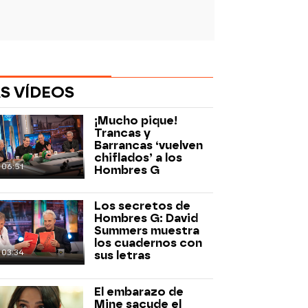
S VÍDEOS
¡Mucho pique!
Trancas y
Barrancas ‘vuelven
chiflados’ a los
06:51
Hombres G
Los secretos de
rd
Hombres G: David
Summers muestra
los cuadernos con
03:34
sus letras
El embarazo de
Mine sacude el