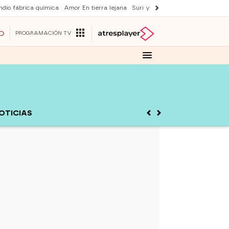
ndio fábrica química
Amor En tierra lejana
Suri y Tom Cruise
La ruleta de 
O
PROGRAMACIÓN TV
OTICIAS