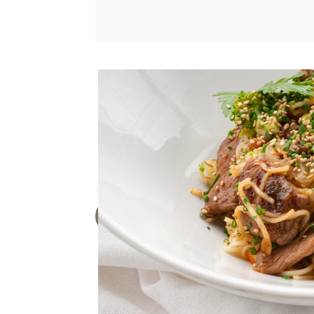
PARA 4 PERSONAS
Joseba Arguiñano prepara l
irresistible!
Una receta completa que reúne todo lo qu
pasta, preparada de manera sencilla y sa
Arancha Mela
Publicado:
28 de julio de 2025, 14:
Joseba Arguiñano ha pre
inspirado en la cocina a
opción popular. Con su 