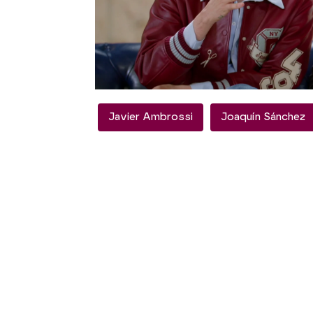
se ha reído el exfutbolis
Una serie que ha hecho 
emocionarse, recibiendo 
esto sale, quiero mi por
sobre la serie de su vida
Javier Ambrossi
Joaquín Sánchez