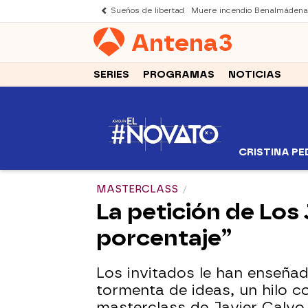
Sueños de libertad
Muere incendio Benalmádena
Antena
3
SERIES
PROGRAMAS
NOTICIAS
CRISTINA P
MASTERCLASS
La petición de Los 
porcentaje”
Los invitados le han enseña
tormenta de ideas, un hilo c
masterclass de Javier Calvo