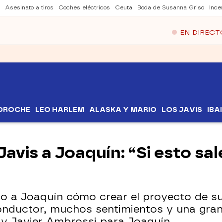
Asesinato a tiros
Coches eléctricos
Ceuta
Boda de Susanna Griso
Ince
EN DIRECT
EDROCHE
LEO HARLEM
ALASKA Y MARIO
LOS JAVIS
IBA
Javis a Joaquín: “Si esto sa
do a Joaquín cómo crear el proyecto de su
onductor, muchos sentimientos y una gran h
 y Javier Ambrossi para Joaquín.