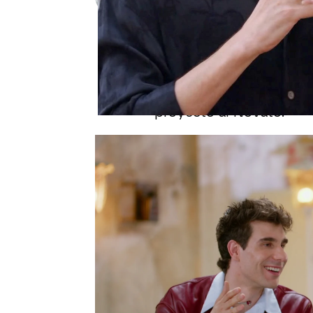
Publicado:
18 de noviembre de 202
Joaquín
tendrá que debu
director de su propio bi
exfutbolista ante la qu
centrado su masterclass
proyecto al Novato.
Los directores le han en
capítulos que han sido 
infancia al éxito en el 
Los personajes también
proyecto, Joaquín ha de
su tío El Chino, su pad
El Novato ha llegado al
masterclass, “a mí me en