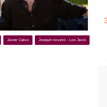
ta.
abrir su corazón a Joaquín y
la advertencia de los directores, “si
centaje”, le decían los Javis al Novato
.
Javier Calvo
Joaquín novato - Los Javis