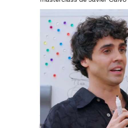
Joaquín se rompe al hablar de
olvidar”
Carmen Pardo