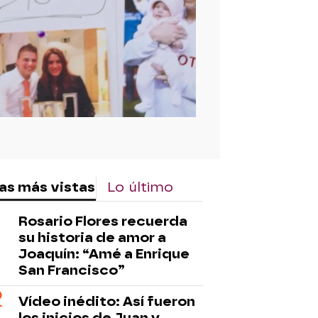
rd
as más vistas
Lo último
Rosario Flores recuerda
su historia de amor a
Joaquín: “Amé a Enrique
San Francisco”
Vídeo inédito: Así fueron
los inicios de Juan y