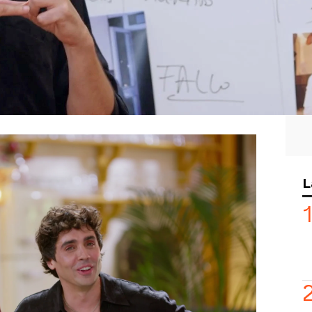
Whatsapp
Facebook
X
Flipboa
3, 20:03
tar como creador, guionista y
opic, una serie sobre la vida del
e
Javier Ambrossi y Javier Calvo
han
 para enseñarle como hacer el
señado a Joaquín a dividir la serie por
muy significativos en su vida, desde la
L
mundo del futbol.
 serán muy importantes en el
stacado la importancia en su vida de
re y su hermano Ricardo.
to en sus sueños durante la
cantaría que Will Smith hiciera de mí”,