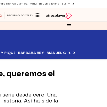
ndio fábrica química
Amor En tierra lejana
Suri y Tom Cruise
La ruleta de 
O
PROGRAMACIÓN TV
I Y PIQUÉ
BÁRBARA REY
MANUEL CARRASCO
SONSOLE
le, queremos el
 serie desde cero. Una
istoria. Así ha sido la