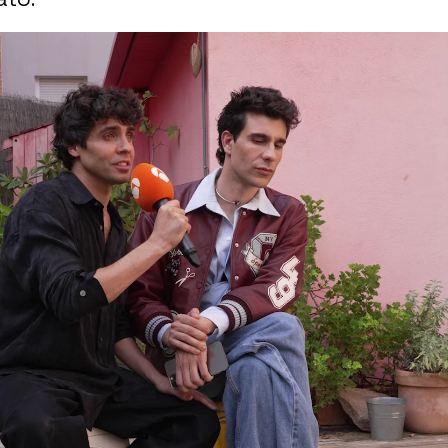
n sobre fútbol Los Javis? Joaquín los pone a
Whatsapp
Facebook
X
Flipboa
3, 21:03