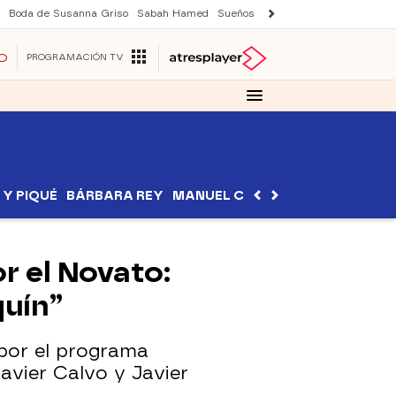
Boda de Susanna Griso
Sabah Hamed
Sueños de libertad
Suri y Tom Cr
O
PROGRAMACIÓN TV
I Y PIQUÉ
BÁRBARA REY
MANUEL CARRASCO
SONSOLE
r el Novato:
quín”
 por el programa
Javier Calvo y Javier