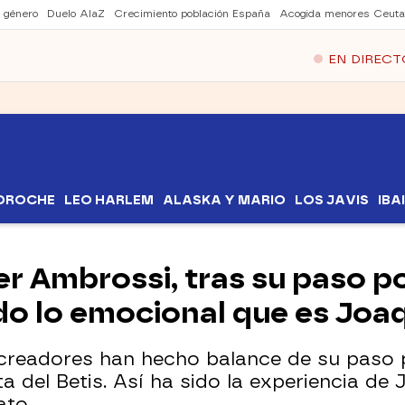
e género
Duelo AlaZ
Crecimiento población España
Acogida menores Ceuta
EN DIRECT
EDROCHE
LEO HARLEM
ALASKA Y MARIO
LOS JAVIS
IBA
er Ambrossi, tras su paso po
do lo emocional que es Joa
y creadores han hecho balance de su paso
a del Betis. Así ha sido la experiencia de 
ato.