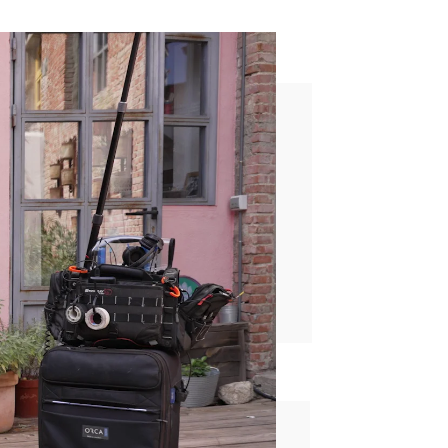
 prueba
rd