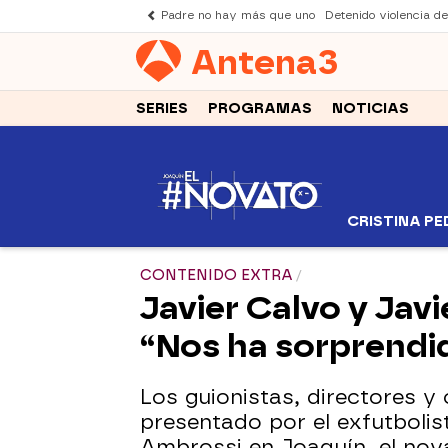
Padre no hay más que uno
Detenido violencia d
Antena
3
SERIES
PROGRAMAS
NOTICIAS
CRISTINA P
CONTENIDO EXTRA
Javier Calvo y Javi
“Nos ha sorprendi
Los guionistas, directores 
presentado por el exfutbolist
Ambrossi en Joaquín, el nov