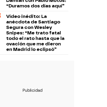
Damián con Pablo Motos:
“Duramos dos días aquí”
Vídeo inédito: La
anécdota de Santiago
Segura con Wesley
Snipes: “Me trato fatal
todo el rato hasta que la
ovación que me dieron
en Madrid lo eclipsó”