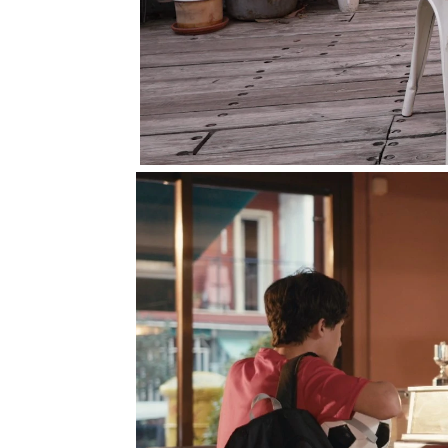
Los invitados no conocí
por el programa. Javier
es una persona como si y
Novato ha sido muy cer
sorprendido”.
Los creadores se ven re
tienen por hacer cosas 
no se esperaban las lág
empezado a crear su ser
Los invitados se han la
momento de emoción y h
abiertos. Así han valora
Ambrossi por Joaquín, e
Javier Ambrossi
Joaquín Sánchez