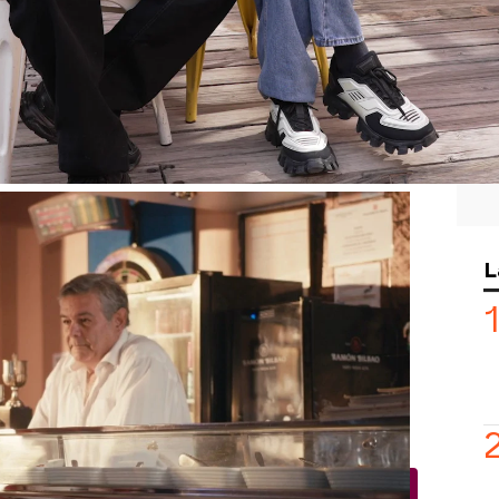
an a
Joaquín Sánchez
antes de su paso
 Calvo ha asegurado que “es muy majo,
a la conociera”. Para Ambrossi, “el
cano y emocional, algo que me ha
flejados en Joaquín en la ilusión que
nuevas.
Javier Calvo y Javier Ambrossi
L
rimas del exfutbolista cuando ellos han
ie.
nzado a consolar a Joaquín en ese
an sabido recibirle con los brazos
do su paso Javier Calvo y Javier
l novato.
Javier Calvo
Joaquín novato - Los Javis